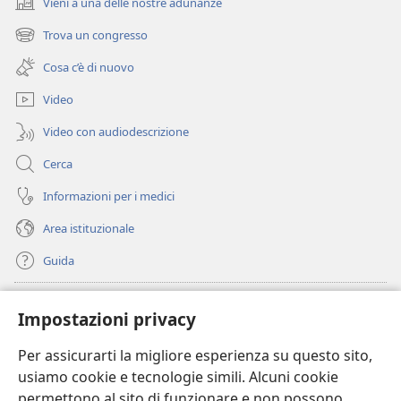
Vieni a una delle nostre adunanze
(apre
una
Trova un congresso
(apre
nuova
una
finestra)
Cosa c’è di nuovo
nuova
finestra)
Video
Video con audiodescrizione
Cerca
Informazioni per i medici
Area istituzionale
Guida
Donazioni
(apre
Impostazioni privacy
una
nuova
Per assicurarti la migliore esperienza su questo sito,
BIBLIOTECA ONLINE Watchtower
(apre
finestra)
usiamo cookie e tecnologie simili. Alcuni cookie
una
®
JW Hub
permettono al sito di funzionare e non possono
nuova