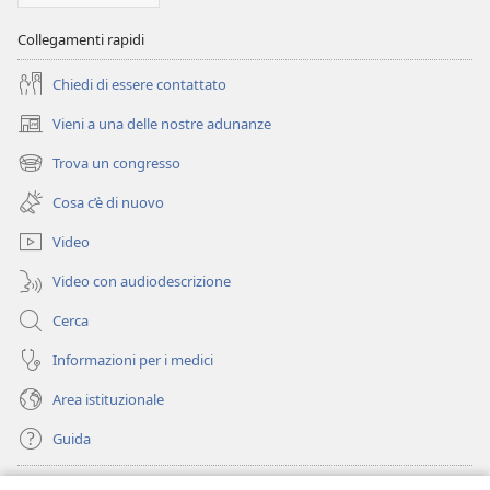
la
diffusa
corruzione?
la
Collegamenti rapidi
corruzione?
Chiedi di essere contattato
Vieni a una delle nostre adunanze
(apre
una
Trova un congresso
(apre
nuova
una
finestra)
Cosa c’è di nuovo
nuova
finestra)
Video
Video con audiodescrizione
Cerca
Informazioni per i medici
Area istituzionale
Guida