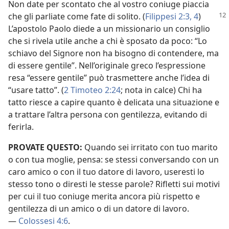
Non date per scontato che al vostro coniuge piaccia
che gli parliate come fate di
solito. (
Filippesi 2:3, 4
)
L’apostolo Paolo diede a un missionario un consiglio
che si rivela utile anche a chi è sposato da poco: “Lo
schiavo del Signore non ha bisogno di contendere, ma
di essere gentile”. Nell’originale greco l’espressione
resa “essere gentile” può trasmettere anche l’idea di
“usare tatto”. (
2 Timoteo 2:24
; nota in calce) Chi ha
tatto riesce a capire quanto è delicata una situazione e
a trattare l’altra persona con gentilezza, evitando di
ferirla.
PROVATE QUESTO:
Quando sei irritato con tuo marito
o con tua moglie, pensa: se stessi conversando con un
caro amico o con il tuo datore di lavoro, useresti lo
stesso tono o diresti le stesse parole? Rifletti sui motivi
per cui il tuo coniuge merita ancora più rispetto e
gentilezza di un amico o di un datore di lavoro.
—
Colossesi 4:6
.