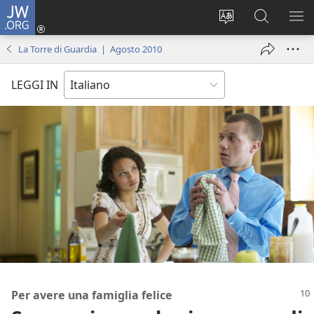
JW.ORG
Accedi
(apre
Modificare
Cerca
MO
una
la
in
ME
La Torre di Guardia | Agosto 2010
nuova
lingua
JW.ORG
finestra)
del
LEGGI IN
sito
Per avere una famiglia felice