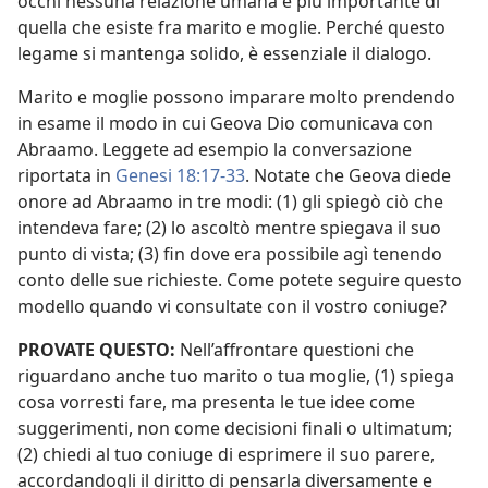
occhi nessuna relazione umana è più importante di
quella che esiste fra marito e moglie. Perché questo
legame si mantenga solido, è essenziale il dialogo.
Marito e moglie possono imparare molto prendendo
in esame il modo in cui Geova Dio comunicava con
Abraamo. Leggete ad esempio la conversazione
riportata in
Genesi 18:17-33
. Notate che Geova diede
onore ad Abraamo in tre modi: (1) gli spiegò ciò che
intendeva fare; (2) lo ascoltò mentre spiegava il suo
punto di vista; (3) fin dove era possibile agì tenendo
conto delle sue richieste. Come potete seguire questo
modello quando vi consultate con il vostro coniuge?
PROVATE QUESTO:
Nell’affrontare questioni che
riguardano anche tuo marito o tua moglie, (1) spiega
cosa vorresti fare, ma presenta le tue idee come
suggerimenti, non come decisioni finali o ultimatum;
(2) chiedi al tuo coniuge di esprimere il suo parere,
accordandogli il diritto di pensarla diversamente e