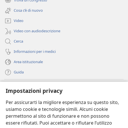
Trova un congresso
(apre
nuova
una
finestra)
Cosa c’è di nuovo
nuova
finestra)
Video
Video con audiodescrizione
Cerca
Informazioni per i medici
Area istituzionale
Guida
Donazioni
(apre
Impostazioni privacy
una
nuova
Per assicurarti la migliore esperienza su questo sito,
BIBLIOTECA ONLINE Watchtower
(apre
finestra)
usiamo cookie e tecnologie simili. Alcuni cookie
una
®
JW Hub
permettono al sito di funzionare e non possono
nuova
(apre
finestra)
essere rifiutati. Puoi accettare o rifiutare l’utilizzo
una
®