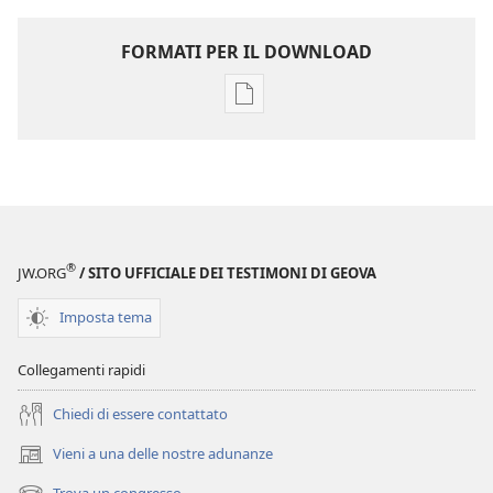
FORMATI PER IL DOWNLOAD
Opzioni
per
il
download
delle
pubblicazioni
LA
®
JW.ORG
/ SITO UFFICIALE DEI TESTIMONI DI GEOVA
TORRE
DI
Imposta tema
GUARDIA
Agosto 2010
Collegamenti rapidi
Chiedi di essere contattato
Vieni a una delle nostre adunanze
(apre
una