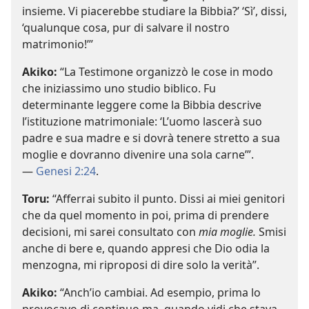
insieme. Vi piacerebbe studiare la Bibbia?’ ‘Sì’, dissi,
‘qualunque cosa, pur di salvare il nostro
matrimonio!’”
Akiko:
“La Testimone organizzò le cose in modo
che iniziassimo uno studio biblico. Fu
determinante leggere come la Bibbia descrive
l’istituzione matrimoniale: ‘L’uomo lascerà suo
padre e sua madre e si dovrà tenere stretto a sua
moglie e dovranno divenire una sola carne’”.
—
Genesi 2:24
.
Toru:
“Afferrai subito il punto. Dissi ai miei genitori
che da quel momento in poi, prima di prendere
decisioni, mi sarei consultato con
mia moglie.
Smisi
anche di bere e, quando appresi che Dio odia la
menzogna, mi riproposi di dire solo la verità”.
Akiko:
“Anch’io cambiai. Ad esempio, prima lo
provocavo di continuo ma, quando vidi che stava