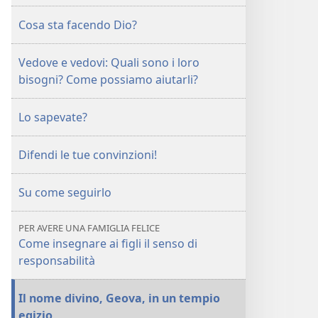
DI
Cosa sta facendo Dio?
GUARDIA
Maggio 2010
Vedove e vedovi: Quali sono i loro
bisogni? Come possiamo aiutarli?
Lo sapevate?
Difendi le tue convinzioni!
Su come seguirlo
PER AVERE UNA FAMIGLIA FELICE
Come insegnare ai figli il senso di
responsabilità
Il nome divino, Geova, in un tempio
egizio