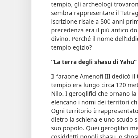
tempio, gli archeologi trovarono
sembra rappresentare il Tetr
iscrizione risale a 500 anni pr
precedenza era il più antico 
divino. Perché il nome dell’Idd
tempio egizio?
“La terra degli shasu di Yahu”
Il faraone Amenofi III dedicò il
tempio era lungo circa 120 metr
Nilo. I geroglifici che ornano l
elencano i nomi dei territori c
Ogni territorio è rappresentat
dietro la schiena e uno scudo s
suo popolo. Quei geroglifici me
cosiddetti popoli shasu, o shos