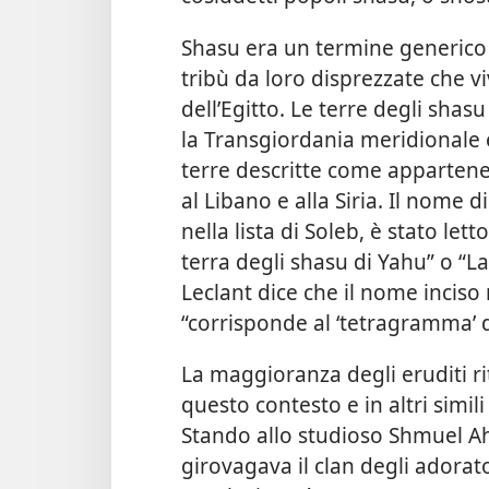
Shasu era un termine generico 
tribù da loro disprezzate che vi
dell’Egitto. Le terre degli sha
la Transgiordania meridionale e 
terre descritte come appartene
al Libano e alla Siria.
Il nome di
nella lista di Soleb, è stato let
terra degli shasu di Yahu” o “La
Leclant dice che il nome inciso
“corrisponde al ‘tetragramma’ d
La maggioranza degli eruditi r
questo contesto e in altri simil
Stando allo studioso Shmuel Ahitu
girovagava il clan degli adorator