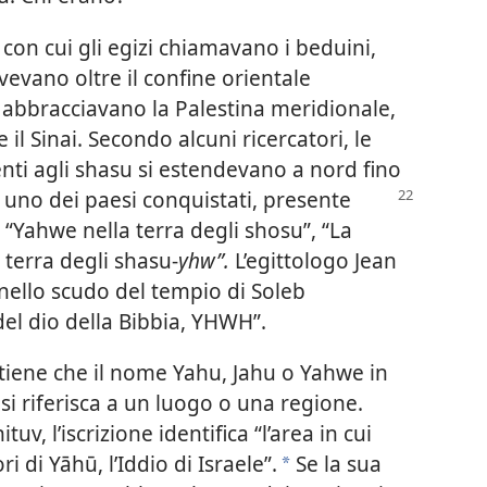
con cui gli egizi chiamavano i beduini,
vevano oltre il confine orientale
su abbracciavano la Palestina meridionale,
il Sinai. Secondo alcuni ricercatori, le
nti agli shasu si estendevano a nord fino
 uno dei paesi conquistati, presente
to “Yahwe nella terra degli shosu”, “La
 terra degli shasu-
yhw”.
L’egittologo Jean
 nello scudo del tempio di Soleb
el dio della Bibbia, YHWH”.
itiene che il nome Yahu, Jahu o Yahwe in
i si riferisca a un luogo o una regione.
v, l’iscrizione identifica “l’area in cui
i di Yāhū, l’Iddio di Israele”.
Se la sua
*