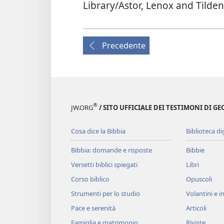
Library/Astor, Lenox and Tilde
Precedente
®
JW.ORG
/ SITO UFFICIALE DEI TESTIMONI DI GE
Cosa dice la Bibbia
Biblioteca di
Bibbia: domande e risposte
Bibbie
Versetti biblici spiegati
Libri
Corso biblico
Opuscoli
Strumenti per lo studio
Volantini e in
Pace e serenità
Articoli
Famiglia e matrimonio
Riviste