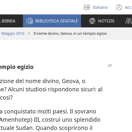
Italiano
Acc
Seleziona
(a
la
un
 BIBBIA
BIBLIOTECA DIGITALE
NOTIZIE
lingua
nu
fi
 | Maggio 2010
Il nome divino, Geova, in un tempio egizio
tempio egizio
ione del nome divino, Geova, o
e? Alcuni studiosi rispondono sicuri: al
così?
eva conquistato molti paesi. Il sovrano
(Amenhotep) III, costruì uno splendido
attuale Sudan. Quando scoprirono il