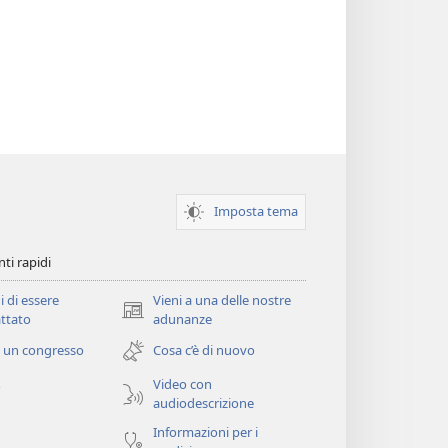
Imposta tema
ti rapidi
i di essere
Vieni a una delle nostre
(apre
ttato
adunanze
una
 un congresso
Cosa c’è di nuovo
nuova
finestra)
Video con
o
audiodescrizione
Informazioni per i