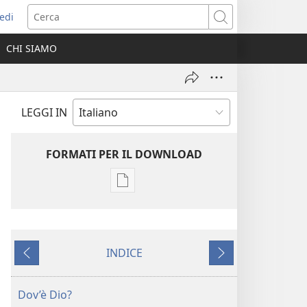
edi
pre
Cerca
a
CHI SIAMO
ova
nestra)
LEGGI IN
FORMATI PER IL DOWNLOAD
Opzioni
per
il
download
INDICE
delle
Precedente
Successivo
pubblicazioni
LA
Dov’è Dio?
TORRE