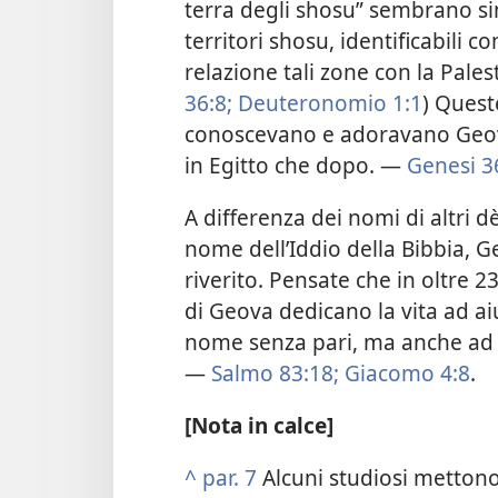
terra degli shosu” sembrano simi
territori shosu, identificabili 
relazione tali zone con la Pales
36:8;
Deuteronomio 1:1
) Quest
conoscevano e adoravano Geova
in Egitto che dopo. —
Genesi 36
A differenza dei nomi di altri d
nome dell’Iddio della Bibbia, 
riverito. Pensate che in oltre 2
di Geova dedicano la vita ad ai
nome senza pari, ma anche ad av
—
Salmo 83:18;
Giacomo 4:8
.
[Nota in calce]
^
par. 7
Alcuni studiosi mettono 