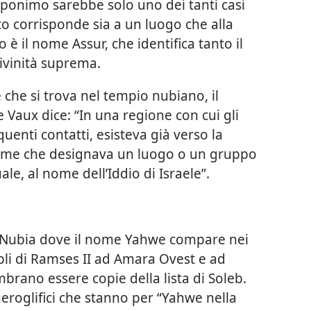
oponimo sarebbe solo uno dei tanti casi
co corrisponde sia a un luogo che alla
 è il nome Assur, che identifica tanto il
divinità suprema.
 che si trova nel tempio nubiano, il
 Vaux dice: “In una regione con cui gli
uenti contatti, esisteva già verso la
 nome che designava un luogo o un gruppo
le, al nome dell’Iddio di Israele”.
la Nubia dove il nome Yahwe compare nei
mpli di Ramses II ad Amara Ovest e ad
brano essere copie della lista di Soleb.
 geroglifici che stanno per “Yahwe nella