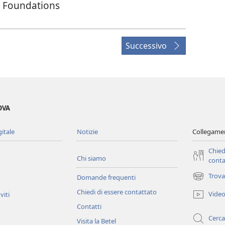
n Foundations
Successivo
OVA
gitale
Notizie
Collegamen
Chied
Chi siamo
conta
Trova
Domande frequenti
(apre
una
Chiedi di essere contattato
Vide
viti
nuova
Contatti
finestra)
Cerca
Visita la Betel