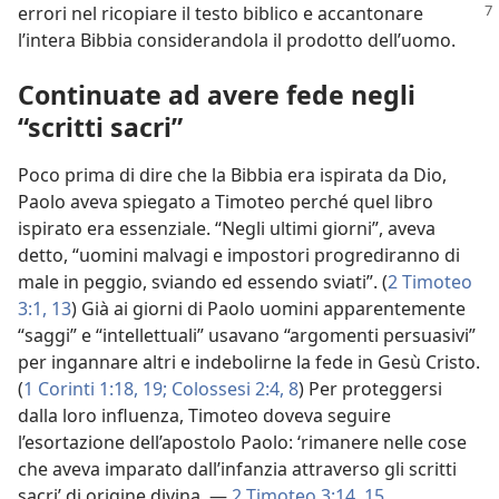
errori
nel ricopiare il testo biblico e accantonare
l’intera Bibbia considerandola il prodotto dell’uomo.
Continuate ad avere fede negli
“scritti sacri”
Poco prima di dire che la Bibbia era ispirata da Dio,
Paolo aveva spiegato a Timoteo perché quel libro
ispirato era essenziale. “Negli ultimi giorni”, aveva
detto, “uomini malvagi e impostori progrediranno di
male in peggio, sviando ed essendo sviati”. (
2 Timoteo
3:1,
13
) Già ai giorni di Paolo uomini apparentemente
“saggi” e “intellettuali” usavano “argomenti persuasivi”
per ingannare altri e indebolirne la fede in Gesù Cristo.
(
1 Corinti 1:18, 19;
Colossesi 2:4,
8
) Per proteggersi
dalla loro influenza, Timoteo doveva seguire
l’esortazione dell’apostolo Paolo: ‘rimanere nelle cose
che aveva imparato dall’infanzia attraverso gli scritti
sacri’ di origine divina. —
2 Timoteo 3:14, 15
.