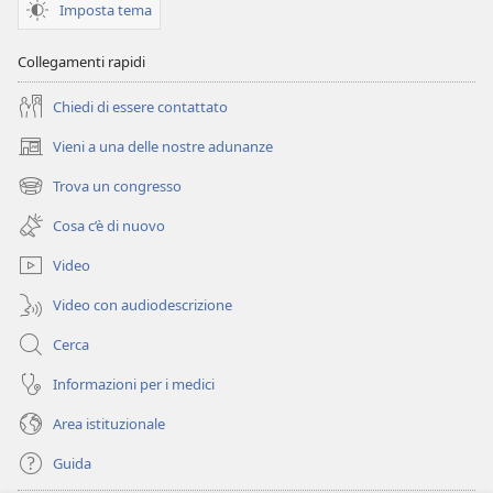
DI
Imposta tema
GUARDIA
Marzo 2010
Collegamenti rapidi
Chiedi di essere contattato
Vieni a una delle nostre adunanze
(apre
una
Trova un congresso
(apre
nuova
una
finestra)
Cosa c’è di nuovo
nuova
finestra)
Video
Video con audiodescrizione
Cerca
Informazioni per i medici
Area istituzionale
Guida