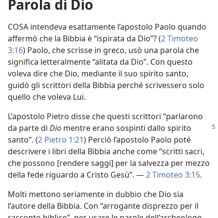
Parola di Dio
COSA intendeva esattamente l’apostolo Paolo quando
affermò che la Bibbia è “ispirata da Dio”? (
2 Timoteo
3:16
) Paolo, che scrisse in greco, usò una parola che
significa letteralmente “alitata da Dio”. Con questo
voleva dire che Dio, mediante il suo spirito santo,
guidò gli scrittori della Bibbia perché scrivessero solo
quello che voleva Lui.
L’apostolo Pietro disse che questi scrittori “parlarono
da parte di
Dio
mentre erano sospinti dallo spirito
santo”. (
2 Pietro 1:21
) Perciò l’apostolo Paolo poté
descrivere i libri della Bibbia anche come “scritti sacri,
che possono [rendere saggi] per la salvezza per mezzo
della fede riguardo a Cristo Gesù”. —
2 Timoteo 3:15
.
Molti mettono seriamente in dubbio che Dio sia
l’autore della Bibbia. Con “arrogante disprezzo per il
racconto biblico”, per usare le parole dell’archeologo