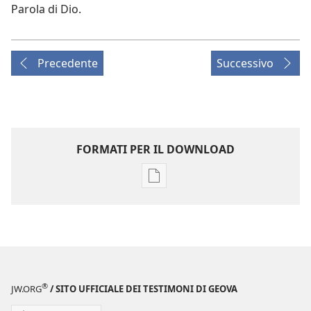
Parola di Dio.
Precedente
Successivo
FORMATI PER IL DOWNLOAD
Opzioni
per
il
download
delle
pubblicazioni
LA
®
JW.ORG
/ SITO UFFICIALE DEI TESTIMONI DI GEOVA
TORRE