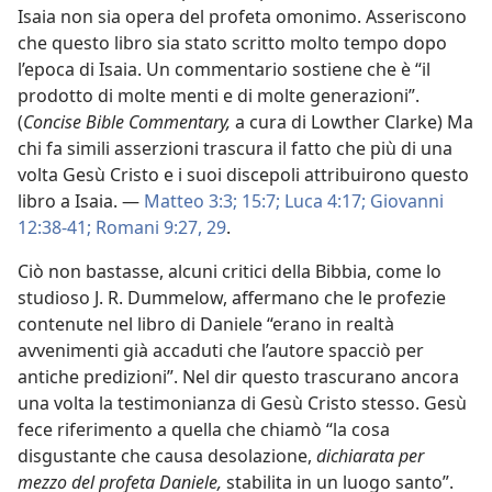
Isaia non sia opera del profeta omonimo. Asseriscono
che questo libro sia stato scritto molto tempo dopo
l’epoca di Isaia. Un commentario sostiene che è “il
prodotto di molte menti e di molte generazioni”.
(
Concise Bible Commentary,
a cura di Lowther Clarke) Ma
chi fa simili asserzioni trascura il fatto che più di una
volta Gesù Cristo e i suoi discepoli attribuirono questo
libro a Isaia. —
Matteo 3:3;
15:7;
Luca 4:17;
Giovanni
12:38-41;
Romani 9:27,
29
.
Ciò non bastasse, alcuni critici della Bibbia, come lo
studioso J. R. Dummelow, affermano che le profezie
contenute nel libro di Daniele “erano in realtà
avvenimenti già accaduti che l’autore spacciò per
antiche predizioni”. Nel dir questo trascurano ancora
una volta la testimonianza di Gesù Cristo stesso. Gesù
fece riferimento a quella che chiamò “la cosa
disgustante che causa desolazione,
dichiarata per
mezzo del profeta Daniele,
stabilita in un luogo santo”.