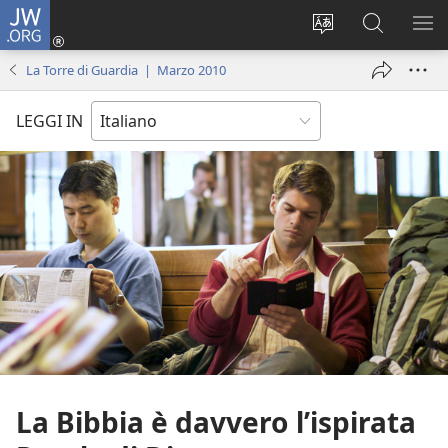
JW.ORG
Accedi
(apre
Modificare
Cerca
MO
una
la
in
ME
La Torre di Guardia | Marzo 2010
nuova
lingua
JW.ORG
finestra)
del
LEGGI IN
sito
La Bibbia è davvero l’ispirata