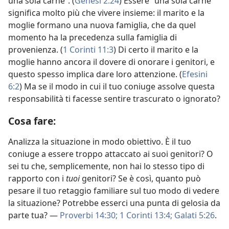
una sola carne”. (
Genesi 2:24
) Essere “una sola carne”
significa molto più che vivere insieme: il marito e la
moglie formano una nuova famiglia, che da quel
momento ha la precedenza sulla famiglia di
provenienza. (
1 Corinti 11:3
) Di certo il marito e la
moglie hanno ancora il dovere di onorare i genitori, e
questo spesso implica dare loro attenzione. (
Efesini
6:2
) Ma se il modo in cui il tuo coniuge assolve questa
responsabilità ti facesse sentire trascurato o ignorato?
Cosa fare:
Analizza la situazione in modo obiettivo. È il tuo
coniuge a essere troppo attaccato ai suoi genitori? O
sei tu che, semplicemente, non hai lo stesso tipo di
rapporto con i
tuoi
genitori? Se è così, quanto può
pesare il tuo retaggio familiare sul tuo modo di vedere
la situazione? Potrebbe esserci una punta di gelosia da
parte tua? —
Proverbi 14:30;
1 Corinti 13:4;
Galati 5:26
.