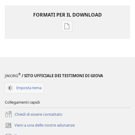
FORMATI PER IL DOWNLOAD
Opzioni
per
il
download
delle
pubblicazioni
LA
®
JW.ORG
/ SITO UFFICIALE DEI TESTIMONI DI GEOVA
TORRE
DI
Imposta tema
GUARDIA
Febbraio 2010
Collegamenti rapidi
Chiedi di essere contattato
Vieni a una delle nostre adunanze
(apre
una