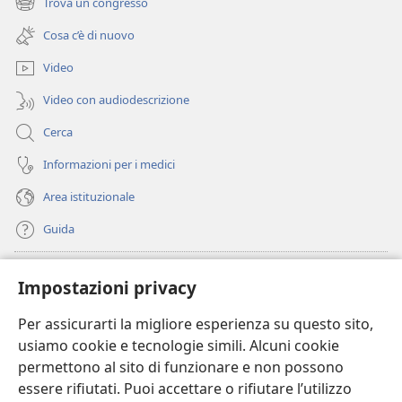
Trova un congresso
(apre
nuova
una
finestra)
Cosa c’è di nuovo
nuova
finestra)
Video
Video con audiodescrizione
Cerca
Informazioni per i medici
Area istituzionale
Guida
Donazioni
(apre
Impostazioni privacy
una
nuova
Per assicurarti la migliore esperienza su questo sito,
BIBLIOTECA ONLINE Watchtower
(apre
finestra)
usiamo cookie e tecnologie simili. Alcuni cookie
una
®
JW Hub
permettono al sito di funzionare e non possono
nuova
(apre
finestra)
essere rifiutati. Puoi accettare o rifiutare l’utilizzo
una
®