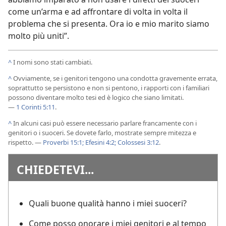
come un’arma e ad affrontare di volta in volta il
problema che si presenta. Ora io e mio marito siamo
molto più uniti”.
^
I nomi sono stati cambiati.
^
Ovviamente, se i genitori tengono una condotta gravemente errata,
soprattutto se persistono e non si pentono, i rapporti con i familiari
possono diventare molto tesi ed è logico che siano limitati.
—
1 Corinti 5:11
.
^
In alcuni casi può essere necessario parlare francamente con i
genitori o i suoceri. Se dovete farlo, mostrate sempre mitezza e
rispetto. —
Proverbi 15:1;
Efesini 4:2;
Colossesi 3:12
.
CHIEDETEVI...
Quali buone qualità hanno i miei suoceri?
Come posso onorare i miei genitori e al tempo