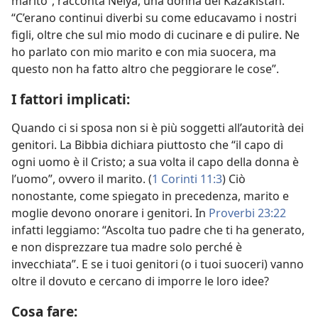
marito”, racconta Nelya, una donna del Kazakistan.
“C’erano continui diverbi su come educavamo i nostri
figli, oltre che sul mio modo di cucinare e di pulire. Ne
ho parlato con mio marito e con mia suocera, ma
questo non ha fatto altro che peggiorare le cose”.
I fattori implicati:
Quando ci si sposa non si è più soggetti all’autorità dei
genitori. La Bibbia dichiara piuttosto che “il capo di
ogni uomo è il Cristo; a sua volta il capo della donna è
l’uomo”, ovvero il marito. (
1 Corinti 11:3
) Ciò
nonostante, come spiegato in precedenza, marito e
moglie devono onorare i genitori. In
Proverbi 23:22
infatti leggiamo: “Ascolta tuo padre che ti ha generato,
e non disprezzare tua madre solo perché è
invecchiata”. E se i tuoi genitori (o i tuoi suoceri) vanno
oltre il dovuto e cercano di imporre le loro idee?
Cosa fare: