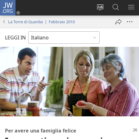
JW.ORG
Accedi
(apre
Modificare
Cerca
MO
una
la
in
ME
La Torre di Guardia | Febbraio 2010
nuova
lingua
JW.ORG
finestra)
del
LEGGI IN
sito
Per avere una famiglia felice