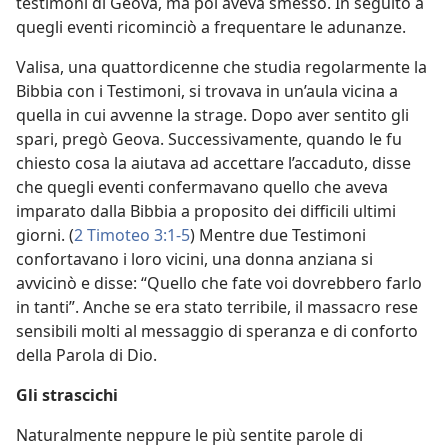
testimoni di Geova, ma poi aveva smesso. In seguito a
quegli eventi ricominciò a frequentare le adunanze.
Valisa, una quattordicenne che studia regolarmente la
Bibbia con i Testimoni, si trovava in un’aula vicina a
quella in cui avvenne la strage. Dopo aver sentito gli
spari, pregò Geova. Successivamente, quando le fu
chiesto cosa la aiutava ad accettare l’accaduto, disse
che quegli eventi confermavano quello che aveva
imparato dalla Bibbia a proposito dei difficili ultimi
giorni. (
2 Timoteo 3:1-5
) Mentre due Testimoni
confortavano i loro vicini, una donna anziana si
avvicinò e disse: “Quello che fate voi dovrebbero farlo
in tanti”. Anche se era stato terribile, il massacro rese
sensibili molti al messaggio di speranza e di conforto
della Parola di Dio.
Gli strascichi
Naturalmente neppure le più sentite parole di