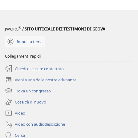
download
delle
pubblicazioni
LA
®
JW.ORG
/ SITO UFFICIALE DEI TESTIMONI DI GEOVA
TORRE
DI
Imposta tema
GUARDIA
Dicembre 2009
Collegamenti rapidi
Chiedi di essere contattato
Vieni a una delle nostre adunanze
(apre
una
Trova un congresso
(apre
nuova
una
finestra)
Cosa c’è di nuovo
nuova
finestra)
Video
Video con audiodescrizione
Cerca