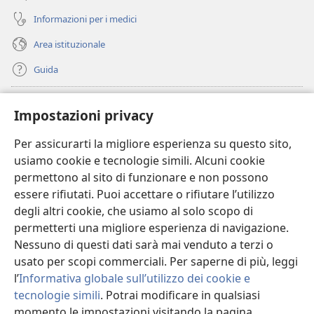
Informazioni per i medici
Area istituzionale
Guida
Donazioni
(apre
Impostazioni privacy
una
nuova
Per assicurarti la migliore esperienza su questo sito,
BIBLIOTECA ONLINE Watchtower
(apre
finestra)
usiamo cookie e tecnologie simili. Alcuni cookie
una
®
JW Hub
permettono al sito di funzionare e non possono
nuova
(apre
finestra)
essere rifiutati. Puoi accettare o rifiutare l’utilizzo
una
®
JW Library
nuova
degli altri cookie, che usiamo al solo scopo di
finestra)
permetterti una migliore esperienza di navigazione.
®
Watchtower Library
Nessuno di questi dati sarà mai venduto a terzi o
usato per scopi commerciali. Per saperne di più, leggi
l’
Informativa globale sull’utilizzo dei cookie e
tecnologie simili
. Potrai modificare in qualsiasi
Copyright
© 2026 Watch Tower Bible and Tract Society of Pennsylvania.
momento le impostazioni visitando la pagina