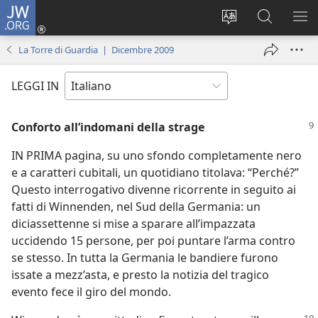
JW.ORG
Accedi
(apre
Modificare
Cerca
MO
una
la
in
ME
La Torre di Guardia | Dicembre 2009
nuova
lingua
JW.ORG
finestra)
del
LEGGI IN
sito
Conforto all’indomani della strage
IN PRIMA pagina, su uno sfondo completamente nero
e a caratteri cubitali, un quotidiano titolava: “Perché?”
Questo interrogativo divenne ricorrente in seguito ai
fatti di Winnenden, nel Sud della Germania: un
diciassettenne si mise a sparare all’impazzata
uccidendo 15 persone, per poi puntare l’arma contro
se stesso. In tutta la Germania le bandiere furono
issate a mezz’asta, e presto la notizia del tragico
evento fece il giro del mondo.