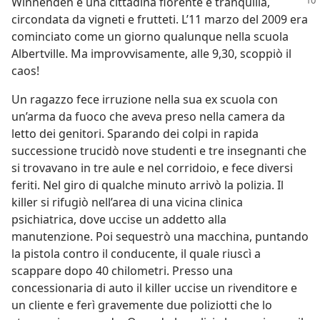
Winnenden è una cittadina fiorente e tranquilla,
circondata da vigneti e frutteti. L’11 marzo del 2009 era
cominciato come un giorno qualunque nella scuola
Albertville. Ma improvvisamente, alle 9,30, scoppiò il
caos!
Un ragazzo fece irruzione nella sua ex scuola con
un’arma da fuoco che aveva preso nella camera da
letto dei genitori. Sparando dei colpi in rapida
successione trucidò nove studenti e tre insegnanti che
si trovavano in tre aule e nel corridoio, e fece diversi
feriti. Nel giro di qualche minuto arrivò la polizia. Il
killer si rifugiò nell’area di una vicina clinica
psichiatrica, dove uccise un addetto alla
manutenzione. Poi sequestrò una macchina, puntando
la pistola contro il conducente, il quale riuscì a
scappare dopo 40 chilometri. Presso una
concessionaria di auto il killer uccise un rivenditore e
un cliente e ferì gravemente due poliziotti che lo