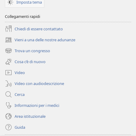
DI
Imposta tema
GUARDIA
(EDIZIONE
Collegamenti rapidi
PER
Chiedi di essere contattato
LO
STUDIO)
Vieni a una delle nostre adunanze
(apre
15 febbraio
una
Trova un congresso
2002
(apre
nuova
una
finestra)
Cosa c’è di nuovo
nuova
finestra)
Video
Video con audiodescrizione
Cerca
Informazioni per i medici
Area istituzionale
Guida