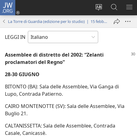
JW.ORG
Accedi
(apre
Modificare
Cerca
MO
una
la
in
ME
La Torre di Guardia (edizione per lo studio) | 15 febbraio 2002
nuova
lingua
JW.ORG
finestra)
del
LEGGI IN
sito
Assemblee di distretto del 2002: “Zelanti
proclamatori del Regno”
28-30 GIUGNO
BITONTO (BA): Sala delle Assemblee, Via Ganga di
Lupo, Contrada Patierno.
CAIRO MONTENOTTE (SV): Sala delle Assemblee, Via
Buglio 21.
CALTANISSETTA: Sala delle Assemblee, Contrada
Casale, Canicassè.