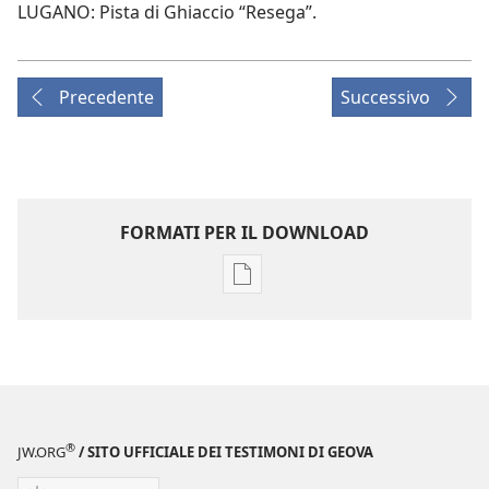
LUGANO: Pista di Ghiaccio “Resega”.
Precedente
Successivo
FORMATI PER IL DOWNLOAD
Opzioni
per
il
download
delle
pubblicazioni
LA
®
JW.ORG
/ SITO UFFICIALE DEI TESTIMONI DI GEOVA
TORRE