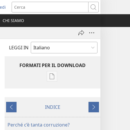
edi
pre
Cerca
a
CHI SIAMO
ova
nestra)
LEGGI IN
FORMATI PER IL DOWNLOAD
Opzioni
per
il
download
INDICE
delle
Precedente
Successivo
pubblicazioni
LA
Perché c’è tanta corruzione?
TORRE