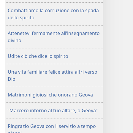
DI
Combattiamo la corruzione con la spada
GUARDIA
dello spirito
(EDIZIONE
PER
Attenetevi fermamente all’insegnamento
LO
divino
STUDIO)
1° maggio
2000
Udite ciò che dice lo spirito
Una vita familiare felice attira altri verso
Dio
Matrimoni gioiosi che onorano Geova
“Marcerò intorno al tuo altare, o Geova”
Ringrazio Geova con il servizio a tempo