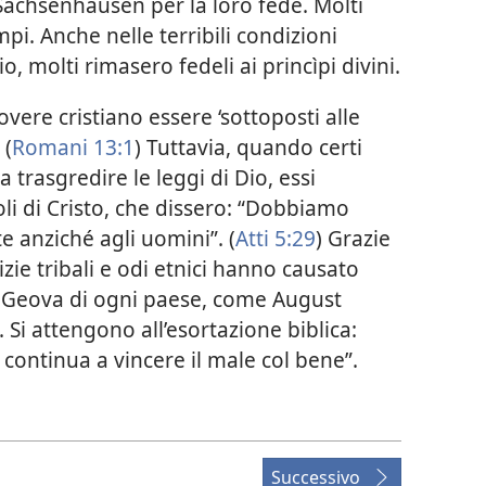
Sachsenhausen per la loro fede. Molti
ampi. Anche nelle terribili condizioni
o, molti rimasero fedeli ai princìpi divini.
vere cristiano essere ‘sottoposti alle
 (
Romani 13:1
) Tuttavia, quando certi
a trasgredire le leggi di Dio, essi
li di Cristo, che dissero: “Dobbiamo
 anziché agli uomini”. (
Atti 5:29
) Grazie
izie tribali e odi etnici hanno causato
 di Geova di ogni paese, come August
Si attengono all’esortazione biblica:
 continua a vincere il male col bene”.
Successivo