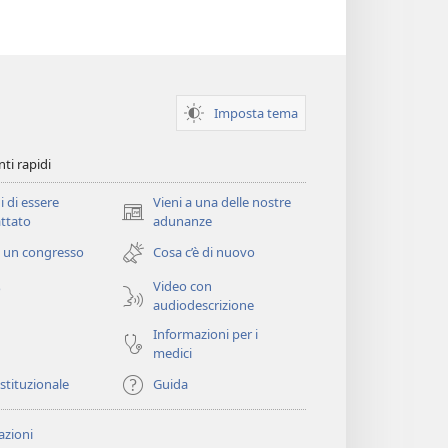
Imposta tema
ti rapidi
i di essere
Vieni a una delle nostre
(apre
ttato
adunanze
una
 un congresso
Cosa c’è di nuovo
nuova
finestra)
Video con
o
audiodescrizione
Informazioni per i
medici
istituzionale
Guida
zioni