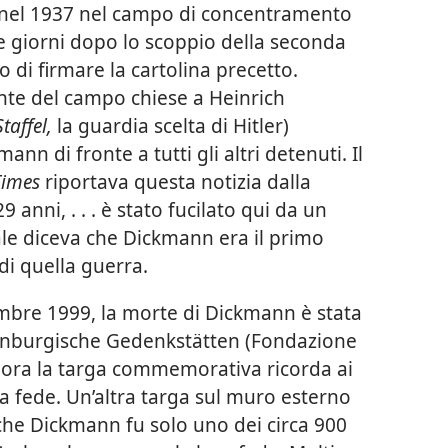
 nel 1937 nel campo di concentramento
e giorni dopo lo scoppio della seconda
 di firmare la cartolina precetto.
ante del campo chiese a Heinrich
Staffel,
la guardia scelta di Hitler)
ann di fronte a tutti gli altri detenuti. Il
Times
riportava questa notizia dalla
anni, . . . è stato fucilato qui da un
ale diceva che Dickmann era il primo
di quella guerra.
embre 1999, la morte di Dickmann è stata
denburgische Gedenkstätten (Fondazione
 ora la targa commemorativa ricorda ai
sua fede. Un’altra targa sul muro esterno
 che Dickmann fu solo uno dei circa 900