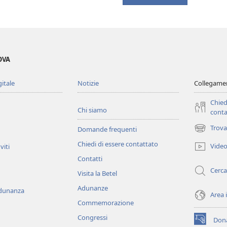
OVA
gitale
Notizie
Collegamen
Chied
Chi siamo
conta
Trova
Domande frequenti
(apre
una
Chiedi di essere contattato
Vide
viti
nuova
Contatti
finestra)
Cerca
Visita la Betel
Adunanze
adunanza
Area 
Commemorazione
Congressi
Dona
(apre