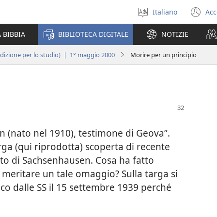
Italiano
Acc
Seleziona
(a
la
un
 BIBBIA
BIBLIOTECA DIGITALE
NOTIZIE
lingua
nu
fi
edizione per lo studio) | 1° maggio 2000
Morire per un principio
(nato nel 1910), testimone di Geova”.
targa (qui riprodotta) scoperta di recente
to di Sachsenhausen. Cosa ha fatto
meritare un tale omaggio? Sulla targa si
ico dalle SS il 15 settembre 1939 perché