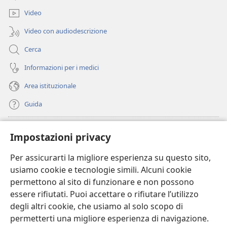
nuova
finestra)
Video
Video con audiodescrizione
Cerca
Informazioni per i medici
Area istituzionale
Guida
Donazioni
(apre
Impostazioni privacy
una
nuova
Per assicurarti la migliore esperienza su questo sito,
BIBLIOTECA ONLINE Watchtower
(apre
finestra)
usiamo cookie e tecnologie simili. Alcuni cookie
una
®
JW Hub
permettono al sito di funzionare e non possono
nuova
(apre
finestra)
essere rifiutati. Puoi accettare o rifiutare l’utilizzo
una
®
JW Library
nuova
degli altri cookie, che usiamo al solo scopo di
finestra)
permetterti una migliore esperienza di navigazione.
®
Watchtower Library