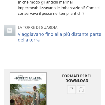
In che modo gli antichi marinai
impermeabilizzavano le imbarcazioni? Come si
conservava il pesce nei tempi antichi?
LA TORRE DI GUARDIA
Viaggiavano fino alla più distante parte
della terra
FORMATI PER IL
DOWNLOAD
Opzioni
Opzioni
per
per
il
il