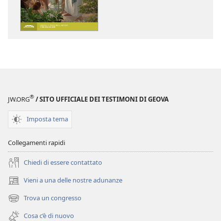
download
download
delle
dei
pubblicazioni
file
LA
audio
TORRE
LA
DI
TORRE
GUARDIA
DI
(EDIZIONE
GUARDIA
®
JW.ORG
/ SITO UFFICIALE DEI TESTIMONI DI GEOVA
PER
(EDIZIONE
LO
PER
Imposta tema
STUDIO)
LO
Aprile 2019
STUDIO)
Collegamenti rapidi
Aprile 2019
Chiedi di essere contattato
Vieni a una delle nostre adunanze
(apre
una
Trova un congresso
(apre
nuova
una
finestra)
Cosa c’è di nuovo