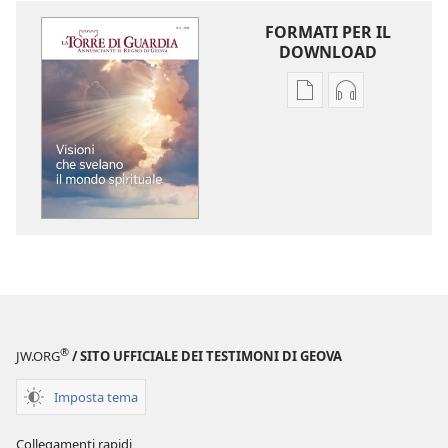
FORMATI PER IL
DOWNLOAD
Opzioni
Opzioni
per
per
il
il
download
download
delle
dei
pubblicazioni
file
LA
audio
TORRE
LA
DI
TORRE
GUARDIA
DI
Visioni
GUARDIA
®
JW.ORG
/ SITO UFFICIALE DEI TESTIMONI DI GEOVA
che
Visioni
svelano
che
Imposta tema
il
svelano
mondo
il
Collegamenti rapidi