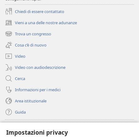
spirituale
mondo
spirituale
Chiedi di essere contattato
Vieni a una delle nostre adunanze
(apre
una
Trova un congresso
(apre
nuova
una
finestra)
Cosa c’è di nuovo
nuova
finestra)
Video
Video con audiodescrizione
Cerca
Informazioni per i medici
Area istituzionale
Guida
Donazioni
(apre
Impostazioni privacy
una