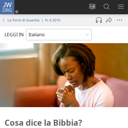
JW.ORG
Accedi
(apre
Modificare
Cerca
MO
una
la
in
ME
La Torre di Guardia | N. 6 2016
nuova
lingua
JW.ORG
finestra)
del
LEGGI IN
sito
Cosa dice la Bibbia?