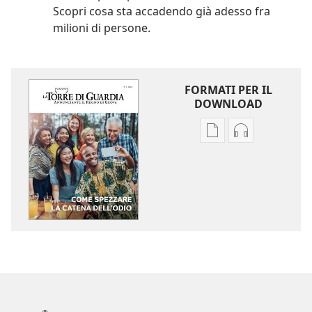
Scopri cosa sta accadendo già adesso fra
milioni di persone.
FORMATI PER IL
DOWNLOAD
Opzioni
Opzioni
per
per
il
il
download
download
delle
dei
pubblicazioni
file
LA
audio
TORRE
LA
DI
TORRE
GUARDIA
DI
Come
GUARDIA