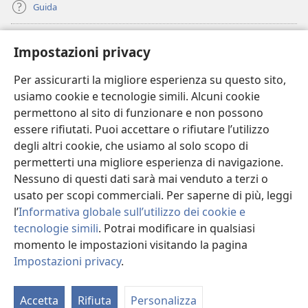
Guida
Donazioni
(apre
Impostazioni privacy
una
nuova
Per assicurarti la migliore esperienza su questo sito,
BIBLIOTECA ONLINE Watchtower
(apre
finestra)
usiamo cookie e tecnologie simili. Alcuni cookie
una
®
JW Hub
permettono al sito di funzionare e non possono
nuova
(apre
finestra)
essere rifiutati. Puoi accettare o rifiutare l’utilizzo
una
®
JW Library
nuova
degli altri cookie, che usiamo al solo scopo di
finestra)
permetterti una migliore esperienza di navigazione.
®
Watchtower Library
Nessuno di questi dati sarà mai venduto a terzi o
usato per scopi commerciali. Per saperne di più, leggi
l’
Informativa globale sull’utilizzo dei cookie e
tecnologie simili
. Potrai modificare in qualsiasi
Copyright
© 2026 Watch Tower Bible and Tract Society of Pennsylvania.
momento le impostazioni visitando la pagina
CONDIZIONI D’USO
|
INFORMATIVA SULLA PRIVACY
|
IMPOSTAZIONI
Impostazioni privacy
.
PRIVACY
Accetta
Rifiuta
Personalizza