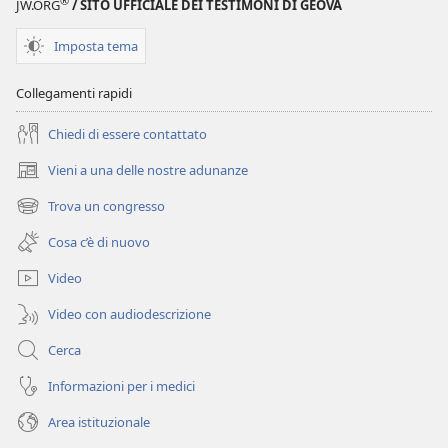
®
JW.ORG
/ SITO UFFICIALE DEI TESTIMONI DI GEOVA
spezzare
Come
la
spezzare
Imposta tema
catena
la
dell’odio
catena
Collegamenti rapidi
dell’odio
Chiedi di essere contattato
Vieni a una delle nostre adunanze
(apre
una
Trova un congresso
(apre
nuova
una
finestra)
Cosa c’è di nuovo
nuova
finestra)
Video
Video con audiodescrizione
Cerca
Informazioni per i medici
Area istituzionale