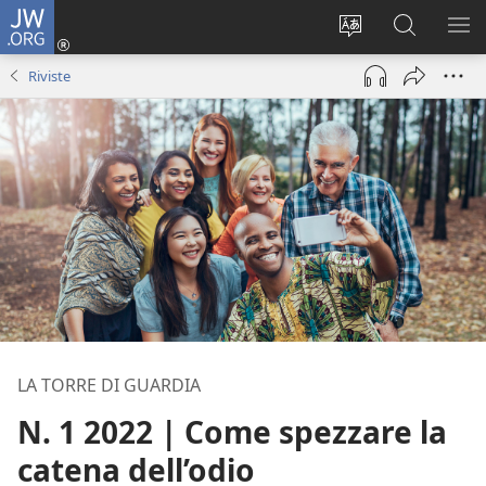
JW.ORG
Accedi
(apre
Modificare
Cerca
MO
una
la
in
ME
Riviste
nuova
lingua
JW.ORG
finestra)
del
sito
LA TORRE DI GUARDIA
N. 1 2022 | Come spezzare la
catena dell’odio