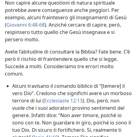
Non capire alcune questioni di natura spirituale
potrebbe avere conseguenze anche peggiori. Per
esempio, alcuni fraintesero gli insegnamenti di Gesù
(
Giovanni 6:48-68
). Anziché cercare di capire, però,
respinsero tutto quello che Gesù insegnava e si
persero molto.
Avete l’abitudine di consultare la Bibbia? Fate bene. C’è
però il rischio di fraintendere quello che si legge.
Succede a molti. Consideriamo tre errori molto
comuni.
Alcuni travisano il comando biblico di “[temere] il
vero Dio”. Credono che significhi avere un morboso
terrore di lui (
Ecclesiaste 12:13
). Dio, però, non
vuole che i suoi adoratori provino sentimenti del
genere. Infatti dice: “Non aver timore, poiché io
sono con te. Non guardare in giro, poiché io sono il
tuo Dio. Di sicuro ti fortificherò. Sì, realmente ti