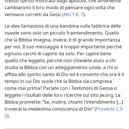
stesso spirito mostrato dagli apostoli, che umilmente
cambiarono il loro modo di pensare ogni volta che
venivano corretti da Gesù (
Atti 1:6, 7
).
Le idee fantasiose di una bambina sulla fabbrica delle
nuvole sono solo un piccolo fraintendimento. Quello
che la Bibbia insegna, invece, è di grande importanza
per noi. Il suo messaggio è troppo importante perché
ognuno cerchi di capirlo da solo. Per capire bene
quello che leggete, perché non chiedete aiuto a chi
studia la Bibbia con un atteggiamento umile, a chi si
affida allo spirito santo di Dio ed è convinto che ora è il
tempo in cui Dio vuole che la Bibbia sia compresa
come mai prima? Parlate con i Testimoni di Geova o
leggete i risultati delle loro ricerche sul sito jw.org. La
Bibbia promette: “Se, inoltre, chiami l’intendimento [...]
troverai la medesima conoscenza di Dio” (
Proverbi 2:3-
5
).