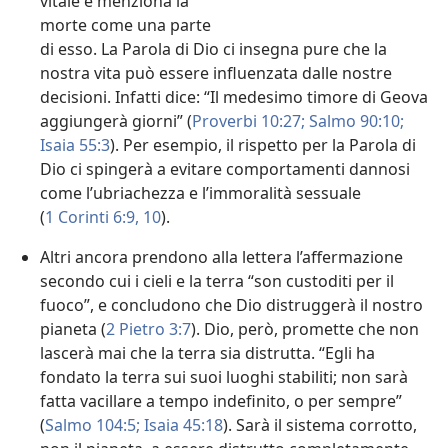
vitale e menziona la
morte come una parte
di esso. La Parola di Dio ci insegna pure che la
nostra vita può essere influenzata dalle nostre
decisioni. Infatti dice: “Il medesimo timore di Geova
aggiungerà giorni” (
Proverbi 10:27;
Salmo 90:10;
Isaia 55:3
). Per esempio, il rispetto per la Parola di
Dio ci spingerà a evitare comportamenti dannosi
come l’ubriachezza e l’immoralità sessuale
(
1 Corinti 6:9, 10
).
Altri ancora prendono alla lettera l’affermazione
secondo cui i cieli e la terra “son custoditi per il
fuoco”, e concludono che Dio distruggerà il nostro
pianeta (
2 Pietro 3:7
). Dio, però, promette che non
lascerà mai che la terra sia distrutta. “Egli ha
fondato la terra sui suoi luoghi stabiliti; non sarà
fatta vacillare a tempo indefinito, o per sempre”
(
Salmo 104:5;
Isaia 45:18
). Sarà il sistema corrotto,