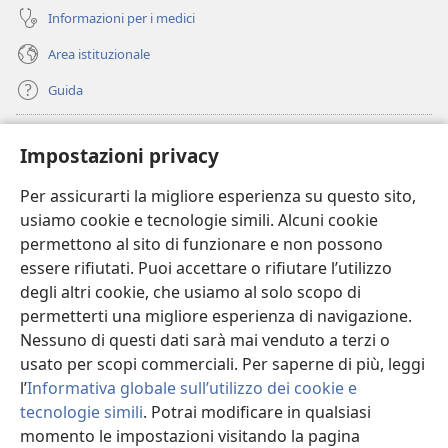
Informazioni per i medici
Area istituzionale
Guida
Donazioni
(apre
Impostazioni privacy
una
nuova
Per assicurarti la migliore esperienza su questo sito,
BIBLIOTECA ONLINE Watchtower
(apre
finestra)
usiamo cookie e tecnologie simili. Alcuni cookie
una
®
JW Hub
permettono al sito di funzionare e non possono
nuova
(apre
finestra)
essere rifiutati. Puoi accettare o rifiutare l’utilizzo
una
®
JW Library
nuova
degli altri cookie, che usiamo al solo scopo di
finestra)
permetterti una migliore esperienza di navigazione.
®
Watchtower Library
Nessuno di questi dati sarà mai venduto a terzi o
usato per scopi commerciali. Per saperne di più, leggi
l’
Informativa globale sull’utilizzo dei cookie e
tecnologie simili
. Potrai modificare in qualsiasi
Copyright
© 2026 Watch Tower Bible and Tract Society of Pennsylvania.
momento le impostazioni visitando la pagina