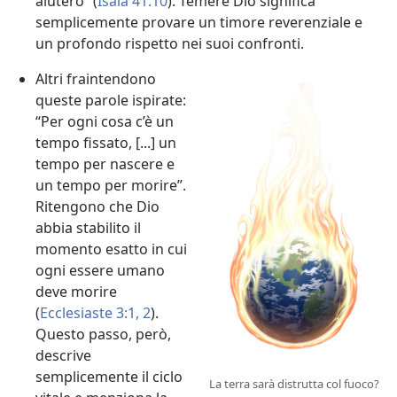
aiuterò” (
Isaia 41:10
). Temere Dio significa
semplicemente provare un timore reverenziale e
un profondo rispetto nei suoi confronti.
Altri fraintendono
queste parole ispirate:
“Per ogni cosa c’è un
tempo fissato, [...] un
tempo per nascere e
un tempo per morire”.
Ritengono che Dio
abbia stabilito il
momento esatto in cui
ogni essere umano
deve morire
(
Ecclesiaste 3:1, 2
).
Questo passo, però,
descrive
semplicemente il ciclo
La terra sarà distrutta col fuoco?