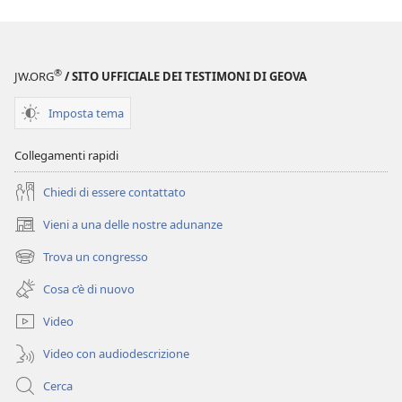
DI
TORRE
GUARDIA
DI
Consigli
GUARDIA
®
JW.ORG
/ SITO UFFICIALE DEI TESTIMONI DI GEOVA
pratici
Consigli
per
pratici
Imposta tema
leggere
per
la
leggere
Collegamenti rapidi
Bibbia
la
Bibbia
Chiedi di essere contattato
Vieni a una delle nostre adunanze
(apre
una
Trova un congresso
(apre
nuova
una
finestra)
Cosa c’è di nuovo
nuova
finestra)
Video
Video con audiodescrizione
Cerca