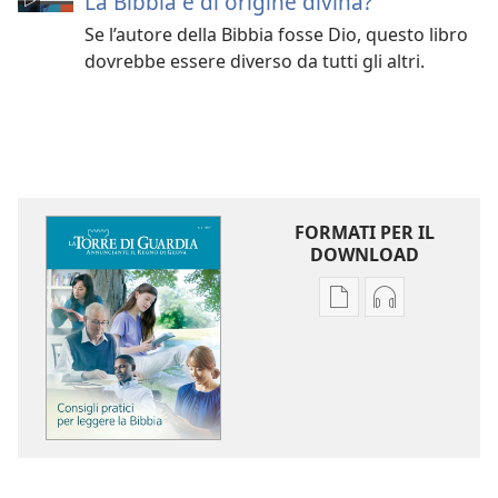
La Bibbia è di origine divina?
Se l’autore della Bibbia fosse Dio, questo libro
dovrebbe essere diverso da tutti gli altri.
FORMATI PER IL
DOWNLOAD
Opzioni
Opzioni
per
per
il
il
download
download
delle
dei
pubblicazioni
file
LA
audio
TORRE
LA