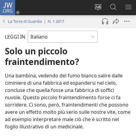
JW.ORG
Accedi
(apre
Modificare
Cerca
MO
una
la
in
ME
La Torre di Guardia | N. 1 2017
nuova
lingua
JW.ORG
finestra)
del
LEGGI IN
sito
Solo un piccolo
fraintendimento?
Una bambina, vedendo del fumo bianco salire dalle
ciminiere di una fabbrica ed espandersi nel cielo,
concluse che quella fosse una fabbrica di soffici
nuvole. Questo piccolo fraintendimento forse ci fa
sorridere. Ci sono, però, fraintendimenti che possono
avere un effetto molto più serio sulle nostre vite, come
ad esempio interpretare male ciò che è scritto nel
foglio illustrativo di un medicinale.