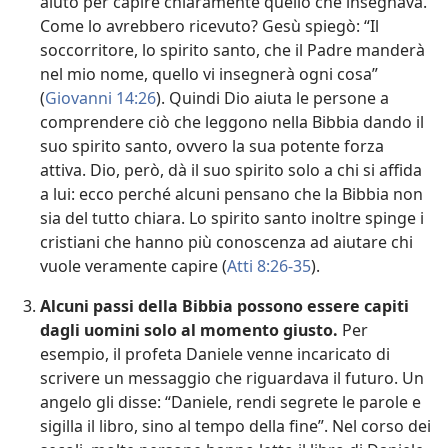
aiuto per capire chiaramente quello che insegnava.
Come lo avrebbero ricevuto? Gesù spiegò: “Il
soccorritore, lo spirito santo, che il Padre manderà
nel mio nome, quello vi insegnerà ogni cosa”
(
Giovanni 14:26
). Quindi Dio aiuta le persone a
comprendere ciò che leggono nella Bibbia dando il
suo spirito santo, ovvero la sua potente forza
attiva. Dio, però, dà il suo spirito solo a chi si affida
a lui: ecco perché alcuni pensano che la Bibbia non
sia del tutto chiara. Lo spirito santo inoltre spinge i
cristiani che hanno più conoscenza ad aiutare chi
vuole veramente capire (
Atti 8:26-35
).
Alcuni passi della Bibbia possono essere capiti
dagli uomini solo al momento giusto.
Per
esempio, il profeta Daniele venne incaricato di
scrivere un messaggio che riguardava il futuro. Un
angelo gli disse: “Daniele, rendi segrete le parole e
sigilla il libro, sino al tempo della fine”. Nel corso dei