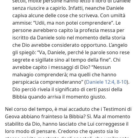
secoli, molte persone hanno letto il libro di Daniele
senza riuscire a capirlo. Infatti, neanche Daniele
capiva alcune delle cose che scriveva. Con umiltà
ammise: “Udii, ma non potei comprendere”. Le
persone avrebbero capito la profezia messa per
iscritto da Daniele solo nel momento della storia
che Dio avrebbe considerato opportuno. L’angelo
gli spiegò: “Va, Daniele, perché le parole sono rese
segrete e sigillate sino al tempo della fine”. Chi
avrebbe capito i messaggi di Dio? “Nessun
malvagio comprenderà; ma quelli che hanno
perspicacia comprenderanno” (
Daniele 12:4,
8-10
).
Dio perciò rivela il significato di certi passi della
Bibbia quando arriva il momento giusto.
Nel corso del tempo, è mai accaduto che i Testimoni di
Geova abbiano frainteso la Bibbia? Sì. Ma al momento
stabilito da Dio, hanno lasciato che Lui correggesse il
loro modo di pensare. Credono che questo sia lo