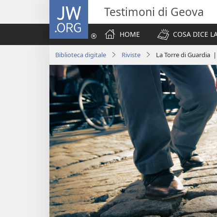
JW.ORG
Testimoni di Geova
HOME
COSA DICE LA
Biblioteca digitale
Riviste
La Torre di Guardia |