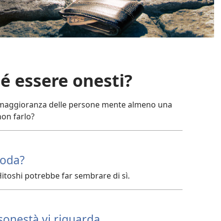
hé essere onesti?
a maggioranza delle persone mente almeno una
non farlo?
moda?
itoshi potrebbe far sembrare di sì.
sonestà vi riguarda