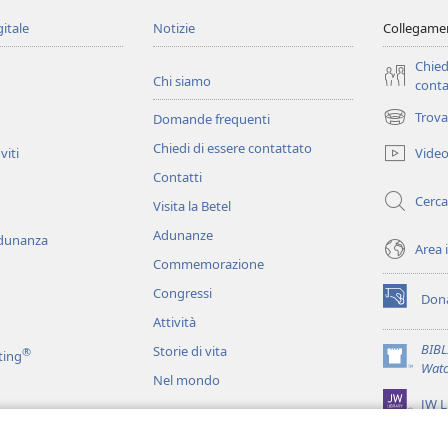
gitale
Notizie
Collegamen
Chied
Chi siamo
conta
Trova
Domande frequenti
(apre
una
Chiedi di essere contattato
Vide
viti
nuova
Contatti
finestra)
Cerca
Visita la Betel
Adunanze
adunanza
Area 
Commemorazione
Congressi
Dona
(apre
Attività
una
nuova
BIB
Storie di vita
®
ting
finestra)
(apre
Watc
Nel mondo
una
JW L
nuova
finestra)
ci