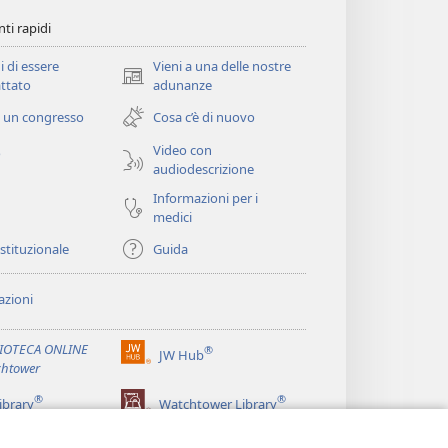
ti rapidi
i di essere
Vieni a una delle nostre
(apre
ttato
adunanze
una
 un congresso
Cosa c’è di nuovo
nuova
finestra)
Video con
o
audiodescrizione
Informazioni per i
medici
istituzionale
Guida
zioni
LIOTECA ONLINE
®
JW Hub
(apre
htower
una
®
®
nuova
ibrary
Watchtower Library
finestra)