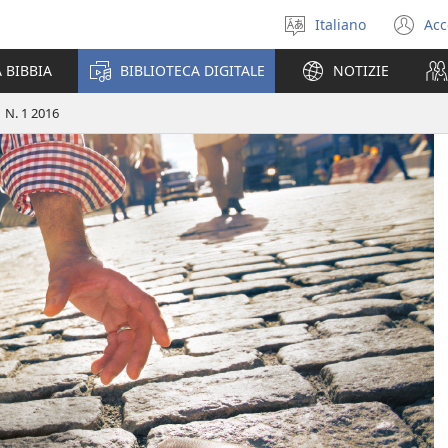
Italiano
Acc
Seleziona
(a
la
un
 BIBBIA
BIBLIOTECA DIGITALE
NOTIZIE
lingua
nu
fi
 N. 1 2016