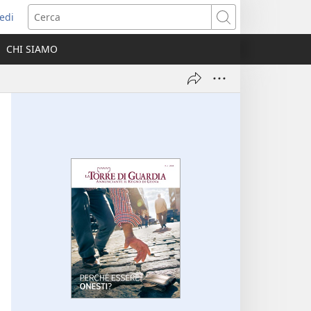
edi
pre
Cerca
a
CHI SIAMO
ova
nestra)