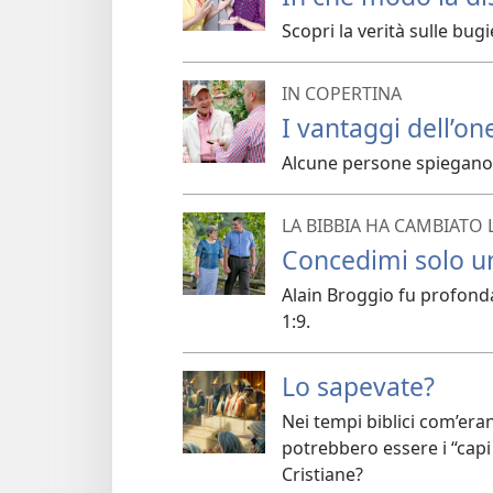
Scopri la verità sulle bugi
IN COPERTINA
I vantaggi dell’on
Alcune persone spiegano il
LA BIBBIA HA CAMBIATO 
Concedimi solo un
Alain Broggio fu profonda
1:9.
Lo sapevate?
Nei tempi biblici com’eran
potrebbero essere i “capi
Cristiane?