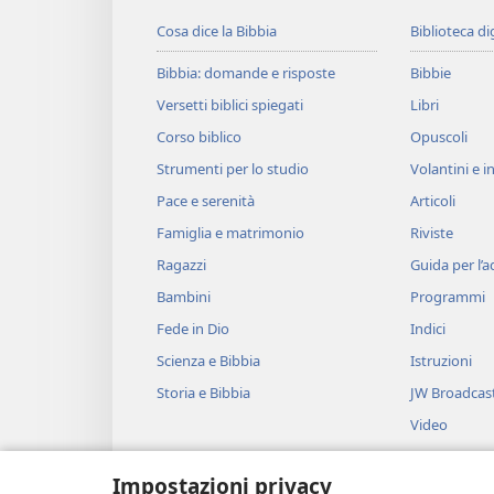
Cosa dice la Bibbia
Biblioteca di
Bibbia: domande e risposte
Bibbie
Versetti biblici spiegati
Libri
Corso biblico
Opuscoli
Strumenti per lo studio
Volantini e in
Pace e serenità
Articoli
Famiglia e matrimonio
Riviste
Ragazzi
Guida per l’
Bambini
Programmi
Fede in Dio
Indici
Scienza e Bibbia
Istruzioni
Storia e Bibbia
JW Broadcas
Video
Musica
Impostazioni privacy
Drammi bibli