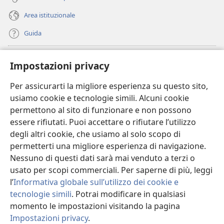
Area istituzionale
Guida
Donazioni
(apre
Impostazioni privacy
una
nuova
Per assicurarti la migliore esperienza su questo sito,
BIBLIOTECA ONLINE Watchtower
(apre
finestra)
usiamo cookie e tecnologie simili. Alcuni cookie
una
®
JW Hub
permettono al sito di funzionare e non possono
nuova
(apre
finestra)
essere rifiutati. Puoi accettare o rifiutare l’utilizzo
una
®
JW Library
nuova
degli altri cookie, che usiamo al solo scopo di
finestra)
permetterti una migliore esperienza di navigazione.
®
Watchtower Library
Nessuno di questi dati sarà mai venduto a terzi o
usato per scopi commerciali. Per saperne di più, leggi
l’
Informativa globale sull’utilizzo dei cookie e
tecnologie simili
. Potrai modificare in qualsiasi
momento le impostazioni visitando la pagina
Copyright
© 2026 Watch Tower Bible and Tract Society of Pennsylvania.
CONDIZIONI D’USO
|
INFORMATIVA SULLA PRIVACY
|
IMPOSTAZIONI
Impostazioni privacy
.