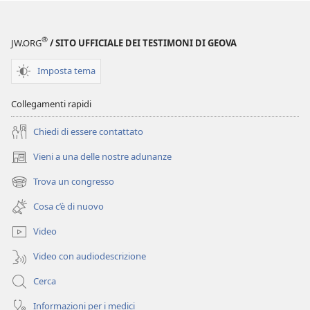
ridurre
come
i
ridurre
®
JW.ORG
/ SITO UFFICIALE DEI TESTIMONI DI GEOVA
rischi
i
rischi
Imposta tema
Collegamenti rapidi
Chiedi di essere contattato
Vieni a una delle nostre adunanze
(apre
una
Trova un congresso
(apre
nuova
una
finestra)
Cosa c’è di nuovo
nuova
finestra)
Video
Video con audiodescrizione
Cerca
Informazioni per i medici