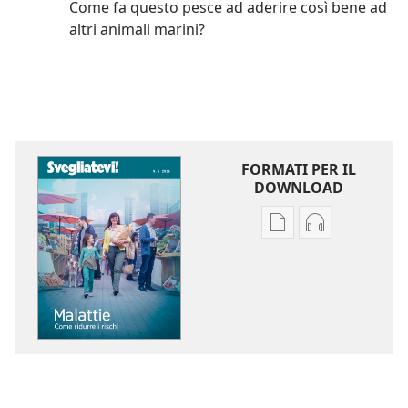
Come fa questo pesce ad aderire così bene ad
altri animali marini?
FORMATI PER IL
DOWNLOAD
Opzioni
Opzioni
per
per
il
il
download
download
delle
dei
pubblicazioni
file
SVEGLIATEVI!
audio
Malattie:
SVEGLIATEVI!
come
Malattie: