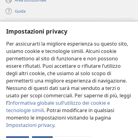
Guida
Donazioni
(apre
Impostazioni privacy
una
nuova
Per assicurarti la migliore esperienza su questo sito,
BIBLIOTECA ONLINE Watchtower
(apre
finestra)
usiamo cookie e tecnologie simili. Alcuni cookie
una
®
JW Hub
permettono al sito di funzionare e non possono
nuova
(apre
finestra)
essere rifiutati. Puoi accettare o rifiutare l’utilizzo
una
®
JW Library
nuova
degli altri cookie, che usiamo al solo scopo di
finestra)
permetterti una migliore esperienza di navigazione.
®
Watchtower Library
Nessuno di questi dati sarà mai venduto a terzi o
usato per scopi commerciali. Per saperne di più, leggi
l’
Informativa globale sull’utilizzo dei cookie e
tecnologie simili
. Potrai modificare in qualsiasi
Copyright
© 2026 Watch Tower Bible and Tract Society of Pennsylvania.
momento le impostazioni visitando la pagina
CONDIZIONI D’USO
|
INFORMATIVA SULLA PRIVACY
|
IMPOSTAZIONI
Impostazioni privacy
.
M
PRIVACY
l’