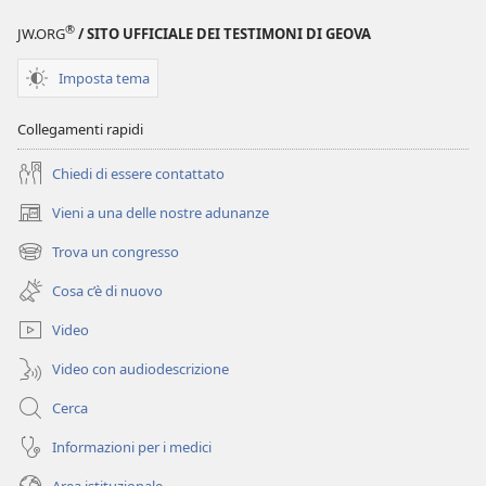
abitudini
buone
®
JW.ORG
/ SITO UFFICIALE DEI TESTIMONI DI GEOVA
abitudini
Imposta tema
Collegamenti rapidi
Chiedi di essere contattato
Vieni a una delle nostre adunanze
(apre
una
Trova un congresso
(apre
nuova
una
finestra)
Cosa c’è di nuovo
nuova
finestra)
Video
Video con audiodescrizione
Cerca
Informazioni per i medici
Area istituzionale