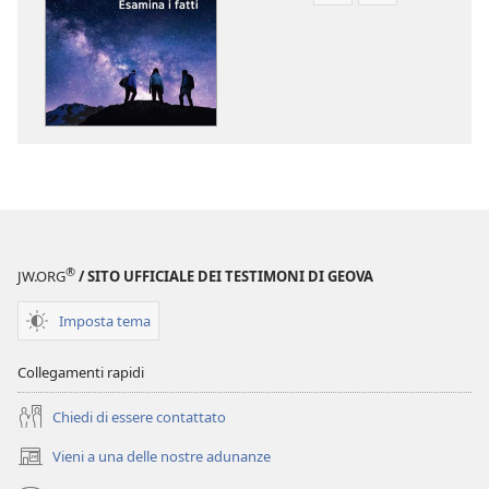
per
per
il
il
download
download
delle
dei
pubblicazioni
file
SVEGLIATEVI!
audio
Ha
SVEGLIATEVI!
senso
Ha
credere
senso
in
credere
®
JW.ORG
/ SITO UFFICIALE DEI TESTIMONI DI GEOVA
un
in
Creatore?
un
Imposta tema
Esamina
Creatore?
i
Esamina
Collegamenti rapidi
fatti
i
fatti
Chiedi di essere contattato
Vieni a una delle nostre adunanze
(apre
una