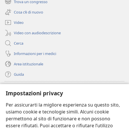
Trova un congresso
(apre
nuova
una
finestra)
Cosa c’è di nuovo
nuova
finestra)
Video
Video con audiodescrizione
Cerca
Informazioni per i medici
Area istituzionale
Guida
Donazioni
(apre
Impostazioni privacy
una
nuova
Per assicurarti la migliore esperienza su questo sito,
BIBLIOTECA ONLINE Watchtower
(apre
finestra)
usiamo cookie e tecnologie simili. Alcuni cookie
una
®
JW Hub
permettono al sito di funzionare e non possono
nuova
(apre
finestra)
essere rifiutati. Puoi accettare o rifiutare l’utilizzo
una