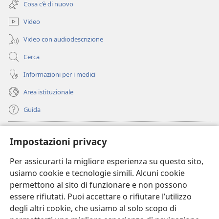
finestra)
Cosa c’è di nuovo
nuova
finestra)
Video
Video con audiodescrizione
Cerca
Informazioni per i medici
Area istituzionale
Guida
Donazioni
(apre
Impostazioni privacy
una
nuova
Per assicurarti la migliore esperienza su questo sito,
BIBLIOTECA ONLINE Watchtower
(apre
finestra)
usiamo cookie e tecnologie simili. Alcuni cookie
una
®
JW Hub
permettono al sito di funzionare e non possono
nuova
(apre
finestra)
essere rifiutati. Puoi accettare o rifiutare l’utilizzo
una
®
JW Library
nuova
degli altri cookie, che usiamo al solo scopo di
finestra)