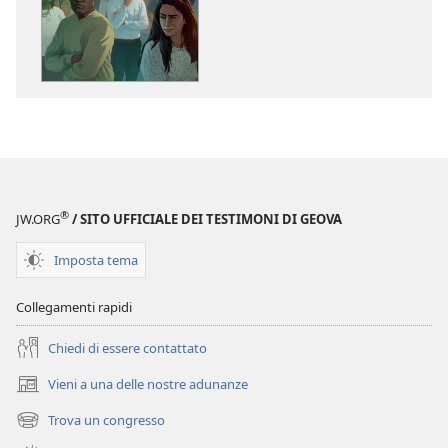
il
il
download
download
delle
dei
pubblicazioni
file
SVEGLIATEVI!
audio
Il
SVEGLIATEVI!
pregiudizio
Il
si
pregiudizio
può
si
®
JW.ORG
/ SITO UFFICIALE DEI TESTIMONI DI GEOVA
sconfiggere?
può
sconfiggere?
Imposta tema
Collegamenti rapidi
Chiedi di essere contattato
Vieni a una delle nostre adunanze
(apre
una
Trova un congresso
(apre
nuova
una