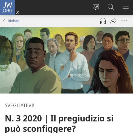
JW.ORG
Accedi
(apre
Modificare
Cerca
MO
una
la
in
ME
Riviste
nuova
lingua
JW.ORG
finestra)
del
sito
SVEGLIATEVI!
N. 3 2020 | Il pregiudizio si
può sconfiggere?