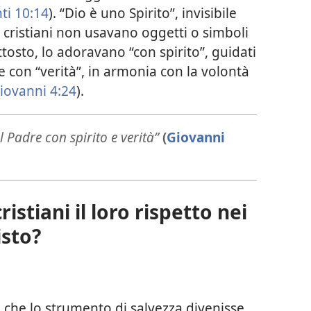
ti 10:14
). “Dio è uno Spirito”, invisibile
i cristiani non usavano oggetti o simboli
uttosto, lo adoravano “con spirito”, guidati
, e con “verità”, in armonia con la volontà
iovanni 4:24
).
l Padre con spirito e verità”
(
Giovanni
stiani il loro rispetto nei
isto?
o che lo strumento di salvezza divenisse