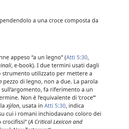
appendendolo a una croce composta da
nne appeso “a un legno” (
Atti 5:30
,
inali
, e-book). I due termini usati dagli
 lo strumento utilizzato per mettere a
n
pezzo di legno, non a due. La parola
 sull’argomento, fa riferimento a un
rmine. Non è l’equivalente di ‘croce’”
ola
xỳlon
, usata in
Atti 5:30
, indica
u cui i romani inchiodavano coloro dei
crocifissi” (
A Critical Lexicon and