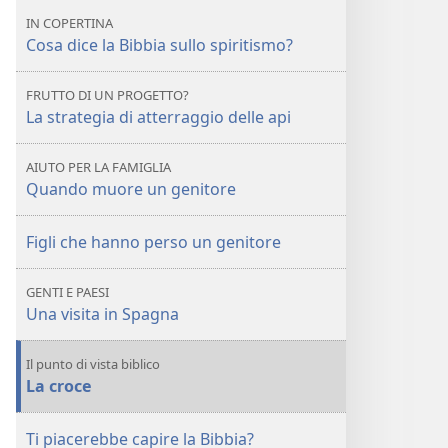
nasconde
si
IN COPERTINA
dietro
nasconde
Cosa dice la Bibbia sullo spiritismo?
al
dietro
soprannaturale?
al
FRUTTO DI UN PROGETTO?
soprannaturale?
La strategia di atterraggio delle api
AIUTO PER LA FAMIGLIA
Quando muore un genitore
Figli che hanno perso un genitore
GENTI E PAESI
Una visita in Spagna
Il punto di vista biblico
La croce
Ti piacerebbe capire la Bibbia?