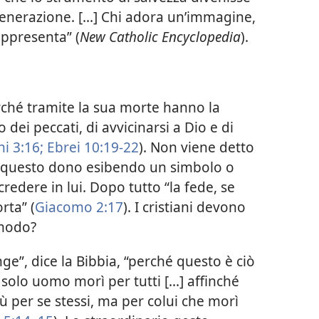
venerazione. [...] Chi adora un’immagine,
ppresenta” (
New Catholic Encyclopedia
).
erché tramite la sua morte hanno la
o dei peccati, di avvicinarsi a Dio e di
i 3:16;
Ebrei 10:19-22
). Non viene detto
r questo dono esibendo un simbolo o
edere in lui. Dopo tutto “la fede, se
rta” (
Giacomo 2:17
). I cristiani devono
 modo?
nge”, dice la Bibbia, “perché questo è ciò
olo uomo morì per tutti [...] affinché
ù per se stessi, ma per colui che morì