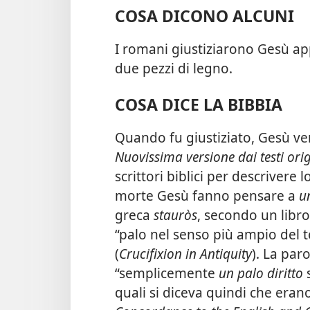
COSA DICONO ALCUNI
I romani giustiziarono Gesù 
due pezzi di legno.
COSA DICE LA BIBBIA
Quando fu giustiziato, Gesù ve
Nuovissima versione dai testi orig
scrittori biblici per descrivere
morte Gesù fanno pensare a
u
greca
stauròs
, secondo un libro
“palo nel senso più ampio del te
(
Crucifixion in Antiquity
). La par
“semplicemente
un palo diritto
s
quali si diceva quindi che erano 