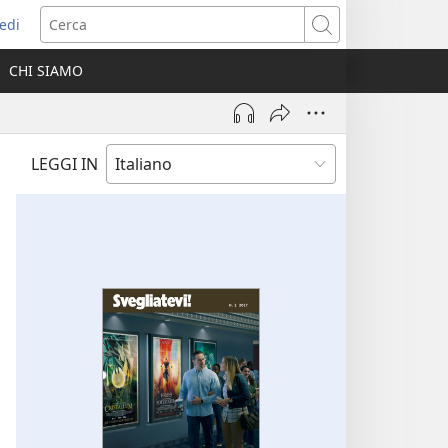
edi
pre
Cerca
a
CHI SIAMO
ova
nestra)
LEGGI IN