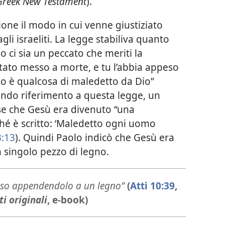
Greek New Testament
).
zione il modo in cui venne giustiziato
li israeliti. La legge stabiliva quanto
 ci sia un peccato che meriti la
stato messo a morte, e tu l’abbia appeso
eso è qualcosa di maledetto da Dio”
endo riferimento a questa legge, un
sse che Gesù era divenuto “una
ché è scritto: ‘Maledetto ogni uomo
3:13
). Quindi Paolo indicò che Gesù era
 singolo pezzo di legno.
ciso appendendolo a un legno”
(
Atti 10:39
,
i originali
, e-book)