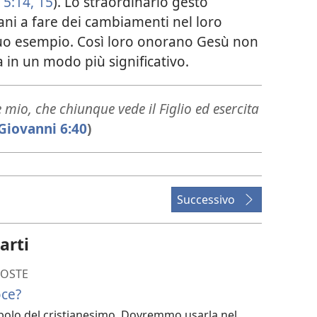
 5:14, 15
). Lo straordinario gesto
iani a fare dei cambiamenti nel loro
suo esempio. Così loro onorano Gesù non
ma in un modo più significativo.
 mio, che chiunque vede il Figlio ed esercita
Giovanni 6:40
)
Successivo
arti
POSTE
oce?
imbolo del cristianesimo. Dovremmo usarla nel