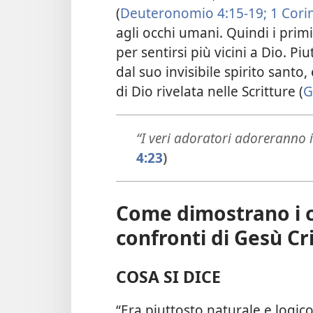
(
Deuteronomio 4:15-19;
1 Corin
agli occhi umani. Quindi i prim
per sentirsi più vicini a Dio. Pi
dal suo invisibile spirito santo
di Dio rivelata nelle Scritture (
G
“I veri adoratori adoreranno i
4:23
)
Come dimostrano i cri
confronti di Gesù Cr
COSA SI DICE
“Era piuttosto naturale e logic