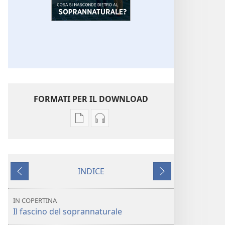
FORMATI PER IL DOWNLOAD
Opzioni
Opzioni
per
per
il
il
download
download
INDICE
delle
dei
Precedente
Successivo
pubblicazioni
file
SVEGLIATEVI!
audio
IN COPERTINA
Cosa
SVEGLIATEVI!
Il fascino del soprannaturale
si
Cosa