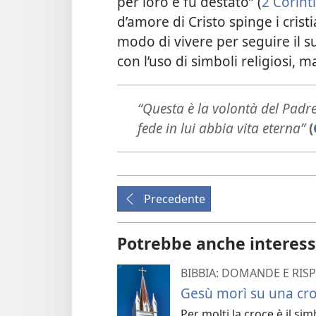
per loro e fu destato” (
2 Corinti
d’amore di Cristo spinge i crist
modo di vivere per seguire il 
con l’uso di simboli religiosi, 
“Questa è la volontà del Padre
fede in lui abbia vita eterna”
(
Precedente
Potrebbe anche interess
BIBBIA: DOMANDE E RIS
Gesù morì su una cr
Per molti la croce è il s