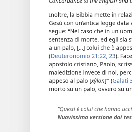
Concordance to the English and 
Inoltre, la Bibbia mette in rela
Gesù con un’antica legge data ag
segue: “Nel caso che in un uomo
sentenza di morte, ed egli sia 
a un palo, [...] colui che è app
(
Deuteronomio 21:22, 23
). Fac
apostolo cristiano, Paolo, scri
maledizione invece di noi, per
appeso al palo [
xỳlon
]’” (
Galati 
morto su un palo, ovvero su un
“Questi è colui che hanno uc
Nuovissima versione dai test