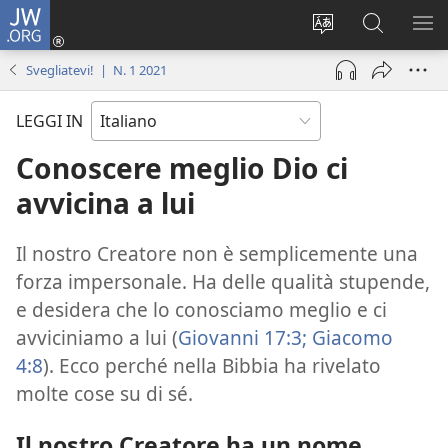
JW.ORG
Accedi
(apre
Modificare
Cerca
MO
una
la
in
ME
Svegliatevi! | N. 1 2021
nuova
lingua
JW.ORG
finestra)
del
LEGGI IN
sito
Conoscere meglio Dio ci
avvicina a lui
Il nostro Creatore non è semplicemente una
forza impersonale. Ha delle qualità stupende,
e desidera che lo conosciamo meglio e ci
avviciniamo a lui (
Giovanni 17:3;
Giacomo
4:8
). Ecco perché nella Bibbia ha rivelato
molte cose su di sé.
Il nostro Creatore ha un nome