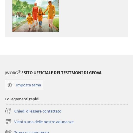
per
per
il
il
download
download
delle
dei
pubblicazioni
file
SVEGLIATEVI!
audio
Consigli
SVEGLIATEVI!
saggi
Consigli
per
saggi
una
per
®
JW.ORG
/ SITO UFFICIALE DEI TESTIMONI DI GEOVA
vita
una
felice
vita
Imposta tema
felice
Collegamenti rapidi
Chiedi di essere contattato
Vieni a una delle nostre adunanze
(apre
una
Trova un congresso