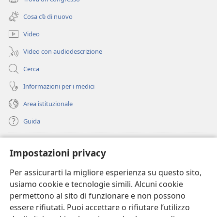
(apre
nuova
una
finestra)
Cosa c’è di nuovo
nuova
finestra)
Video
Video con audiodescrizione
Cerca
Informazioni per i medici
Area istituzionale
Guida
Donazioni
(apre
Impostazioni privacy
una
nuova
Per assicurarti la migliore esperienza su questo sito,
BIBLIOTECA ONLINE Watchtower
(apre
finestra)
usiamo cookie e tecnologie simili. Alcuni cookie
una
®
JW Hub
permettono al sito di funzionare e non possono
nuova
(apre
finestra)
essere rifiutati. Puoi accettare o rifiutare l’utilizzo
una
®
JW Library
nuova