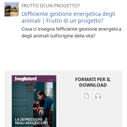
FRUTTO DI UN PROGETTO?
L’efficiente gestione energetica degli
animali | Frutto di un progetto?
Cosa ci insegna l’efficiente gestione energetica
degli animali sull’origine della vita?
FORMATI PER IL
DOWNLOAD
Opzioni
Opzioni
per
per
il
il
download
download
delle
dei