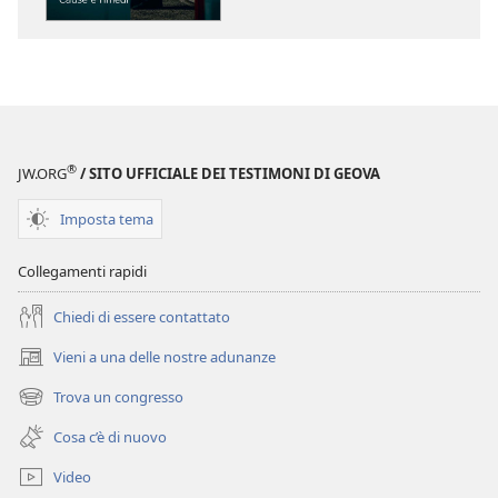
pubblicazioni
file
SVEGLIATEVI!
audio
La
SVEGLIATEVI!
depressione
La
negli
depressione
adolescenti:
negli
®
JW.ORG
/ SITO UFFICIALE DEI TESTIMONI DI GEOVA
cause
adolescenti:
e
cause
Imposta tema
rimedi
e
rimedi
Collegamenti rapidi
Chiedi di essere contattato
Vieni a una delle nostre adunanze
(apre
una
Trova un congresso
(apre
nuova
una
finestra)
Cosa c’è di nuovo
nuova
finestra)
Video