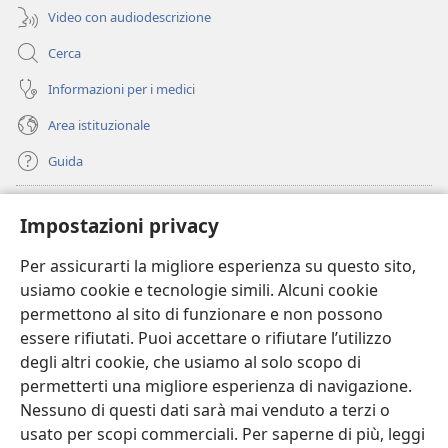
Video con audiodescrizione
Cerca
Informazioni per i medici
Area istituzionale
Guida
Donazioni
(apre
Impostazioni privacy
una
nuova
Per assicurarti la migliore esperienza su questo sito,
BIBLIOTECA ONLINE Watchtower
(apre
finestra)
usiamo cookie e tecnologie simili. Alcuni cookie
una
®
JW Hub
permettono al sito di funzionare e non possono
nuova
(apre
finestra)
essere rifiutati. Puoi accettare o rifiutare l’utilizzo
una
®
JW Library
nuova
degli altri cookie, che usiamo al solo scopo di
finestra)
permetterti una migliore esperienza di navigazione.
®
Watchtower Library
Nessuno di questi dati sarà mai venduto a terzi o
usato per scopi commerciali. Per saperne di più, leggi