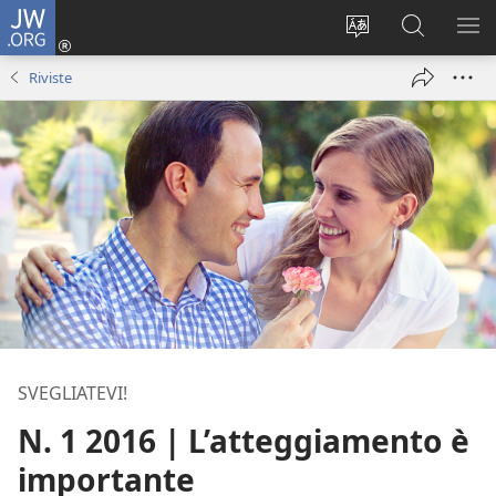
JW.ORG
Accedi
(apre
Modificare
Cerca
MO
una
la
in
ME
Riviste
nuova
lingua
JW.ORG
finestra)
del
sito
SVEGLIATEVI!
N. 1 2016 | L’atteggiamento è
importante