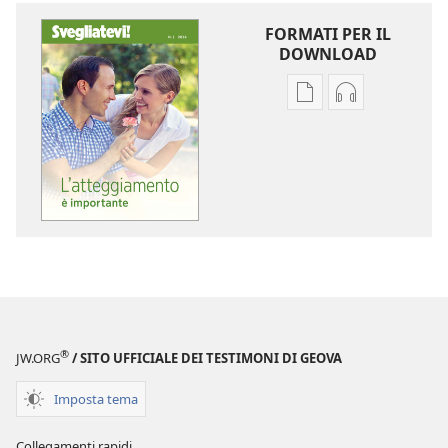
FORMATI PER IL
DOWNLOAD
Opzioni
Opzioni
per
per
il
il
download
download
delle
dei
pubblicazioni
file
SVEGLIATEVI!
audio
L’atteggiamento
SVEGLIATEVI!
è
L’atteggiame
importante
è
importante
®
JW.ORG
/ SITO UFFICIALE DEI TESTIMONI DI GEOVA
Imposta tema
Collegamenti rapidi