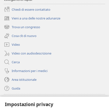
Chiedi di essere contattato
Vieni a una delle nostre adunanze
(apre
una
Trova un congresso
(apre
nuova
una
finestra)
Cosa c’è di nuovo
nuova
finestra)
Video
Video con audiodescrizione
Cerca
Informazioni per i medici
Area istituzionale
Guida
Donazioni
(apre
Impostazioni privacy
una