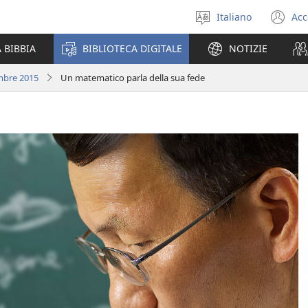
Italiano
Acc
Seleziona
(a
la
un
 BIBBIA
BIBLIOTECA DIGITALE
NOTIZIE
lingua
nu
fi
mbre 2015
Un matematico parla della sua fede