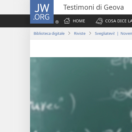
JW.ORG
Testimoni di Geova
HOME
COSA DICE LA
Biblioteca digitale
Riviste
Svegliatevi! | Nove