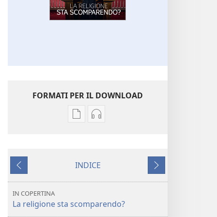
FORMATI PER IL DOWNLOAD
Opzioni
Opzioni
per
per
il
il
download
download
INDICE
delle
dei
Precedente
Successivo
pubblicazioni
file
SVEGLIATEVI!
audio
IN COPERTINA
La
SVEGLIATEVI!
La religione sta scomparendo?
religione
La