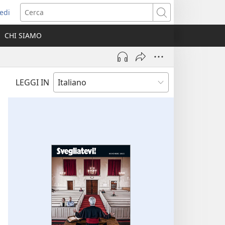
edi
pre
Cerca
a
CHI SIAMO
ova
nestra)
LEGGI IN