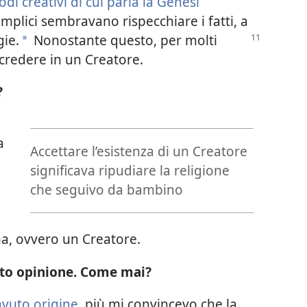
odi creativi di cui parla la Genesi
mplici sembravano rispecchiare i fatti, a
gie.
Nonostante questo, per molti
*
credere in un Creatore.
?
a
Accettare l’esistenza di un Creatore
significava ripudiare la religione
che seguivo da bambino
a, ovvero un Creatore.
ato opinione. Come mai?
avuto origine
, più mi convincevo che la