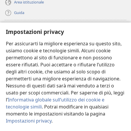
Area istituzionale
Guida
Donazioni
(apre
Impostazioni privacy
una
nuova
Per assicurarti la migliore esperienza su questo sito,
BIBLIOTECA ONLINE Watchtower
(apre
finestra)
usiamo cookie e tecnologie simili. Alcuni cookie
una
®
JW Hub
permettono al sito di funzionare e non possono
nuova
(apre
finestra)
essere rifiutati. Puoi accettare o rifiutare l’utilizzo
una
®
JW Library
nuova
degli altri cookie, che usiamo al solo scopo di
finestra)
permetterti una migliore esperienza di navigazione.
®
Watchtower Library
Nessuno di questi dati sarà mai venduto a terzi o
usato per scopi commerciali. Per saperne di più, leggi
l’
Informativa globale sull’utilizzo dei cookie e
tecnologie simili
. Potrai modificare in qualsiasi
momento le impostazioni visitando la pagina
Copyright
© 2026 Watch Tower Bible and Tract Society of Pennsylvania.
CONDIZIONI D’USO
|
INFORMATIVA SULLA PRIVACY
|
IMPOSTAZIONI
Impostazioni privacy
.
M
PRIVACY