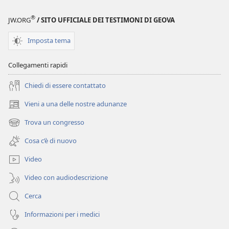
equilibrato
concetto
del
equilibrato
®
JW.ORG
/ SITO UFFICIALE DEI TESTIMONI DI GEOVA
denaro
del
denaro
Imposta tema
Collegamenti rapidi
Chiedi di essere contattato
Vieni a una delle nostre adunanze
(apre
una
Trova un congresso
(apre
nuova
una
finestra)
Cosa c’è di nuovo
nuova
finestra)
Video
Video con audiodescrizione
Cerca
Informazioni per i medici