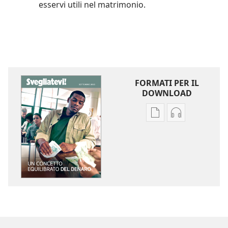
esservi utili nel matrimonio.
FORMATI PER IL
DOWNLOAD
Opzioni
Opzioni
per
per
il
il
download
download
delle
dei
pubblicazioni
file
SVEGLIATEVI!
audio
Un
SVEGLIATEVI!
concetto
Un