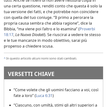
tutti. Anche se ritieni di non avere nessuna colpa in
una certa questione, renditi conto che questa è solo la
tua versione dei fatti, e che potrebbe non coincidere
con quella del tuo coniuge. “Il primo a perorare la
propria causa sembra che abbia ragione”, dice la
Bibbia, “ma viene poi l’altro e lo esamina” (
Proverbi
18:17
,
La Nuova Diodati
). Se riuscirai a vedere te stesso
e le tue mancanze in modo obiettivo, sarai più
propenso a chiedere scusa.
^
In questo articolo alcuni nomi sono stati cambiati.
VERSETTI CHIAVE
“Come volete che gli uomini facciano a voi, così
fate a loro” (
Luca 6:31
)
“Ciascuno, con umiltà, stimi gli altri superiori a