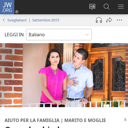
JW.ORG
Accedi
(apre
Modificare
Cerca
MO
una
la
in
ME
Svegliatevi! | Settembre 2015
nuova
lingua
JW.ORG
finestra)
del
LEGGI IN
sito
AIUTO PER LA FAMIGLIA | MARITO E MOGLIE