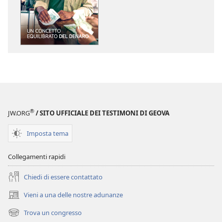
il
il
download
download
delle
dei
pubblicazioni
file
SVEGLIATEVI!
audio
Un
SVEGLIATEVI!
concetto
Un
equilibrato
concetto
del
equilibrato
®
JW.ORG
/ SITO UFFICIALE DEI TESTIMONI DI GEOVA
denaro
del
denaro
Imposta tema
Collegamenti rapidi
Chiedi di essere contattato
Vieni a una delle nostre adunanze
(apre
una
Trova un congresso
(apre
nuova