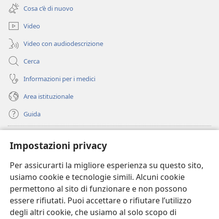
una
finestra)
Cosa c’è di nuovo
nuova
finestra)
Video
Video con audiodescrizione
Cerca
Informazioni per i medici
Area istituzionale
Guida
Donazioni
(apre
Impostazioni privacy
una
nuova
Per assicurarti la migliore esperienza su questo sito,
BIBLIOTECA ONLINE Watchtower
(apre
finestra)
usiamo cookie e tecnologie simili. Alcuni cookie
una
®
JW Hub
permettono al sito di funzionare e non possono
nuova
(apre
finestra)
essere rifiutati. Puoi accettare o rifiutare l’utilizzo
una
®
JW Library
nuova
degli altri cookie, che usiamo al solo scopo di