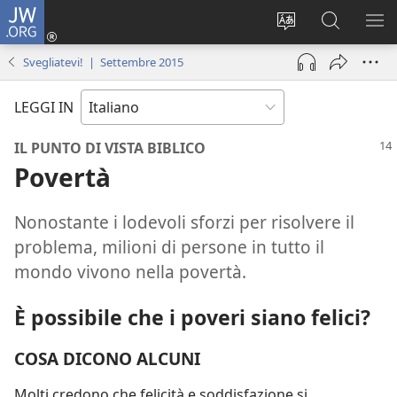
JW.ORG
Accedi
(apre
Modificare
Cerca
MO
una
la
in
ME
Svegliatevi! | Settembre 2015
nuova
lingua
JW.ORG
finestra)
del
LEGGI IN
sito
IL PUNTO DI VISTA BIBLICO
Povertà
Nonostante i lodevoli sforzi per risolvere il
problema, milioni di persone in tutto il
mondo vivono nella povertà.
È possibile che i poveri siano felici?
COSA DICONO ALCUNI
Molti credono che felicità e soddisfazione si