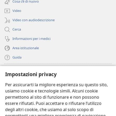
Cosa c’è di nuovo
nuova
finestra)
Video
Video con audiodescrizione
Cerca
Informazioni per i medici
Area istituzionale
Guida
Donazioni
(apre
Impostazioni privacy
una
nuova
Per assicurarti la migliore esperienza su questo sito,
BIBLIOTECA ONLINE Watchtower
(apre
finestra)
usiamo cookie e tecnologie simili. Alcuni cookie
una
®
JW Hub
permettono al sito di funzionare e non possono
nuova
(apre
finestra)
essere rifiutati. Puoi accettare o rifiutare l’utilizzo
una
®
JW Library
nuova
degli altri cookie, che usiamo al solo scopo di
finestra)
permetterti una migliore esperienza di navigazione.