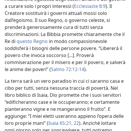
a curare solo i propri interessi (
Ecclesiaste 8:9
). Il
Creatore sostituirà i governi attuali mossi solo
dall’egoismo. Il suo Regno, o governo celeste, si
prenderà generosamente cura di tutti senza
discriminazioni. La Bibbia promette chiaramente che il
Re di
questo Regno
in modo compassionevole
soddisferà i bisogni delle persone povere. “Libererà il
povero che invoca soccorso [...]. Proverà
commiserazione per il misero e per il povero, e salverà
le anime dei poveri” (
Salmo 72:12-14
).
La terra sarà un vero paradiso in cui ci saranno casa e
cibo per tutti, senza nessuna traccia di povertà. Nel
libro biblico di Isaia, Dio promette che i suoi servitori
“edificheranno case e le occuperanno; e certamente
pianteranno vigne e ne mangeranno il frutto”. E
aggiunge: “I miei eletti useranno appieno l’opera delle
loro proprie mani” (
Isaia 65:21, 22
). Anziché lottare
ogni giorno solo per sopravvivere, tutti potremo