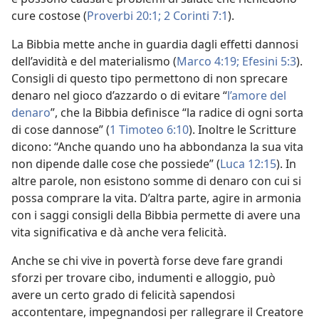
cure costose (
Proverbi 20:1;
2 Corinti 7:1
).
La Bibbia mette anche in guardia dagli effetti dannosi
dell’avidità e del materialismo (
Marco 4:19;
Efesini 5:3
).
Consigli di questo tipo permettono di non sprecare
denaro nel gioco d’azzardo o di evitare “
l’amore del
denaro
”, che la Bibbia definisce “la radice di ogni sorta
di cose dannose” (
1 Timoteo 6:10
). Inoltre le Scritture
dicono: “Anche quando uno ha abbondanza la sua vita
non dipende dalle cose che possiede” (
Luca 12:15
). In
altre parole, non esistono somme di denaro con cui si
possa comprare la vita. D’altra parte, agire in armonia
con i saggi consigli della Bibbia permette di avere una
vita significativa e dà anche vera felicità.
Anche se chi vive in povertà forse deve fare grandi
sforzi per trovare cibo, indumenti e alloggio, può
avere un certo grado di felicità sapendosi
accontentare, impegnandosi per rallegrare il Creatore