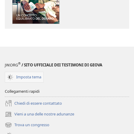
il
il
download
download
delle
dei
pubblicazioni
file
SVEGLIATEVI!
audio
Un
SVEGLIATEVI!
concetto
Un
equilibrato
concetto
del
equilibrato
®
JW.ORG
/ SITO UFFICIALE DEI TESTIMONI DI GEOVA
denaro
del
denaro
Imposta tema
Collegamenti rapidi
Chiedi di essere contattato
Vieni a una delle nostre adunanze
(apre
una
Trova un congresso
(apre
nuova
una
finestra)