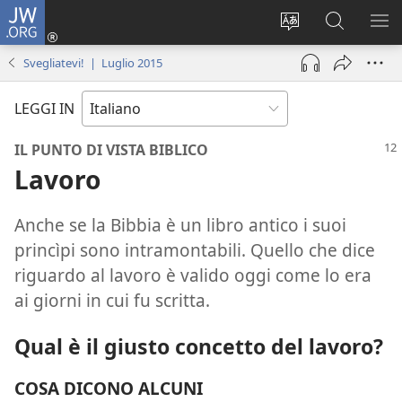
JW.ORG
Accedi
(apre
Modificare
Cerca
MO
una
la
in
ME
Svegliatevi! | Luglio 2015
nuova
lingua
JW.ORG
finestra)
del
LEGGI IN
sito
IL PUNTO DI VISTA BIBLICO
Lavoro
Anche se la Bibbia è un libro antico i suoi
princìpi sono intramontabili. Quello che dice
riguardo al lavoro è valido oggi come lo era
ai giorni in cui fu scritta.
Qual è il giusto concetto del lavoro?
COSA DICONO ALCUNI