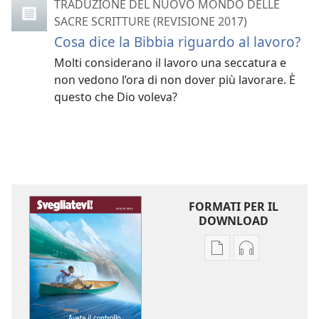
TRADUZIONE DEL NUOVO MONDO DELLE
SACRE SCRITTURE (REVISIONE 2017)
Cosa dice la Bibbia riguardo al lavoro?
Molti considerano il lavoro una seccatura e
non vedono l’ora di non dover più lavorare. È
questo che Dio voleva?
FORMATI PER IL
DOWNLOAD
Opzioni
Opzioni
per
per
il
il
download
download