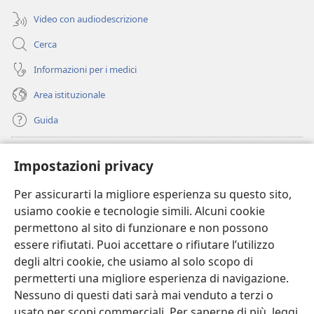
Video con audiodescrizione
Cerca
Informazioni per i medici
Area istituzionale
Guida
Donazioni
(apre
Impostazioni privacy
una
nuova
Per assicurarti la migliore esperienza su questo sito,
BIBLIOTECA ONLINE Watchtower
(apre
finestra)
usiamo cookie e tecnologie simili. Alcuni cookie
una
®
JW Hub
permettono al sito di funzionare e non possono
nuova
(apre
finestra)
essere rifiutati. Puoi accettare o rifiutare l’utilizzo
una
®
JW Library
nuova
degli altri cookie, che usiamo al solo scopo di
finestra)
permetterti una migliore esperienza di navigazione.
®
Watchtower Library
Nessuno di questi dati sarà mai venduto a terzi o
usato per scopi commerciali. Per saperne di più, leggi