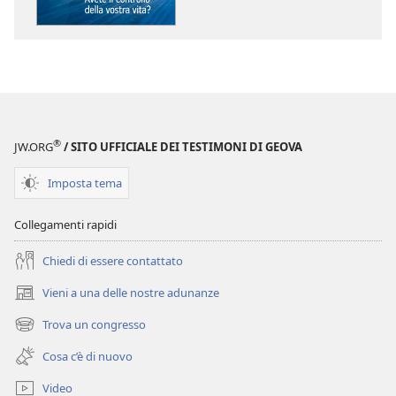
delle
dei
pubblicazioni
file
SVEGLIATEVI!
audio
Avete
SVEGLIATEVI!
il
Avete
controllo
il
della
controllo
®
JW.ORG
/ SITO UFFICIALE DEI TESTIMONI DI GEOVA
vostra
della
vita?
vostra
Imposta tema
vita?
Collegamenti rapidi
Chiedi di essere contattato
Vieni a una delle nostre adunanze
(apre
una
Trova un congresso
(apre
nuova
una
finestra)
Cosa c’è di nuovo
nuova
finestra)
Video