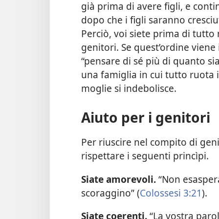
già prima di avere figli, e co
dopo che i figli saranno cresciut
Perciò, voi siete prima di tutt
genitori. Se quest’ordine viene i
“pensare di sé più di quanto si
una famiglia in cui tutto ruota i
moglie si indebolisce.
Aiuto per i genitori
Per riuscire nel compito di geni
rispettare i seguenti princìpi.
Siate amorevoli.
“Non esasperat
scoraggino” (
Colossesi 3:21
).
Siate coerenti.
“La vostra paro