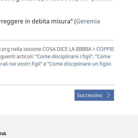
rreggere in debita misura” (
Geremia
jw.org nella sezione COSA DICE LA BIBBIA >
COPPIE
guenti articoli: “
Come disciplinare i figli
”, “
Come
ali nei vostri figli
” e “
Come disciplinare un figlio
Successivo
OVA