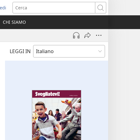
edi
pre
Cerca
a
CHI SIAMO
ova
nestra)
LEGGI IN