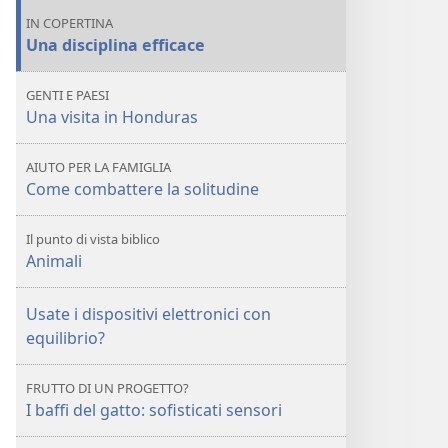
ha
fine
IN COPERTINA
fatto
ha
Una disciplina efficace
la
fatto
disciplina?
la
GENTI E PAESI
disciplina?
Una visita in Honduras
AIUTO PER LA FAMIGLIA
Come combattere la solitudine
Il punto di vista biblico
Animali
Usate i dispositivi elettronici con
equilibrio?
FRUTTO DI UN PROGETTO?
I baffi del gatto: sofisticati sensori