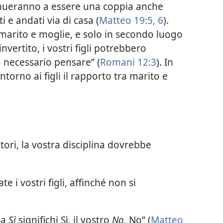
ntinueranno a essere una coppia anche
i e andati via di casa (
Matteo 19:5, 6
).
o marito e moglie, e solo in secondo luogo
nvertito, i vostri figli potrebbero
a necessario pensare” (
Romani 12:3
). In
ntorno ai figli il rapporto tra marito e
tori, la vostra disciplina dovrebbe
e i vostri figli, affinché non si
la
Sì
significhi Sì, il vostro
No,
No” (
Matteo