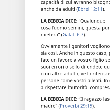
capacità di cui avranno bisogn
anche da adulti (
Ebrei 12:11
).
LA BIBBIA DICE:
“Qualunque
cosa l’uomo semini, questa pu
mieterà” (
Galati 6:7
).
Ovviamente i genitori vogliono 
sia così. Anche in questo caso, 
fate un favore a vostro figlio 
suoi errori o se lo difendete 
o un altro adulto, ve lo riferis
persone come vostri alleati. In
a rispettare l’autorità, compresa
LA BIBBIA DICE:
“Il ragazzo la
madre” (
Proverbi 29:15
).