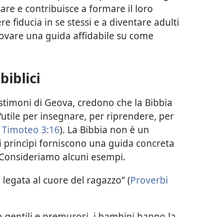
are e contribuisce a formare il loro
ere fiducia in se stessi e a diventare adulti
rovare una guida affidabile su come
biblici
 Testimoni di Geova, credono che la Bibbia
“utile per insegnare, per riprendere, per
 Timoteo 3:16
). La Bibbia non è un
i princìpi forniscono una guida concreta
. Consideriamo alcuni esempi.
è legata al cuore del ragazzo” (
Proverbi
gentili e premurosi, i bambini hanno la