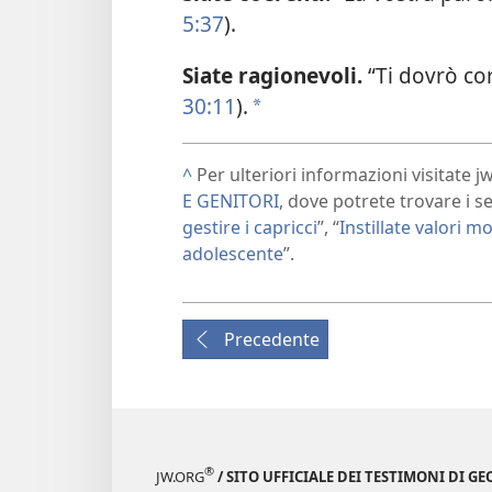
5:37
).
Siate ragionevoli.
“Ti dovrò co
30:11
).
*
^
Per ulteriori informazioni visitate 
E GENITORI
, dove potrete trovare i se
gestire i capricci
”, “
Instillate valori mor
adolescente
”.
Precedente
®
JW.ORG
/ SITO UFFICIALE DEI TESTIMONI DI GE