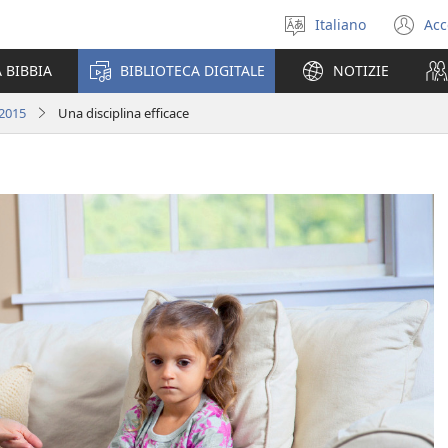
Italiano
Acc
Seleziona
(a
la
un
 BIBBIA
BIBLIOTECA DIGITALE
NOTIZIE
lingua
nu
fi
 2015
Una disciplina efficace