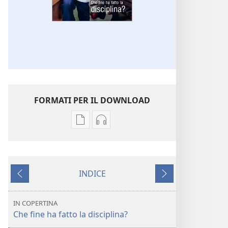
FORMATI PER IL DOWNLOAD
Opzioni
Opzioni
per
per
il
il
download
download
INDICE
delle
dei
Precedente
Successivo
pubblicazioni
file
SVEGLIATEVI!
audio
IN COPERTINA
Che
SVEGLIATEVI!
Che fine ha fatto la disciplina?
fine
Che