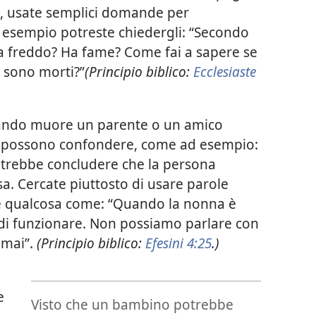
, usate semplici domande per
r esempio potreste chiedergli: “Secondo
a freddo? Ha fame? Come fai a sapere se
 sono morti?”
(Principio biblico:
Ecclesiaste
ndo muore un parente o un amico
e possono confondere, come ad esempio:
potrebbe concludere che la persona
a. Cercate piuttosto di usare parole
ire qualcosa come: “Quando la nonna è
 di funzionare. Non possiamo parlare con
 mai”.
(Principio biblico:
Efesini 4:25
.)
e
Visto che un bambino potrebbe