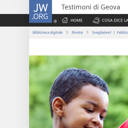
JW.ORG
Testimoni di Geova
HOME
COSA DICE LA
Biblioteca digitale
Riviste
Svegliatevi! | Febbr