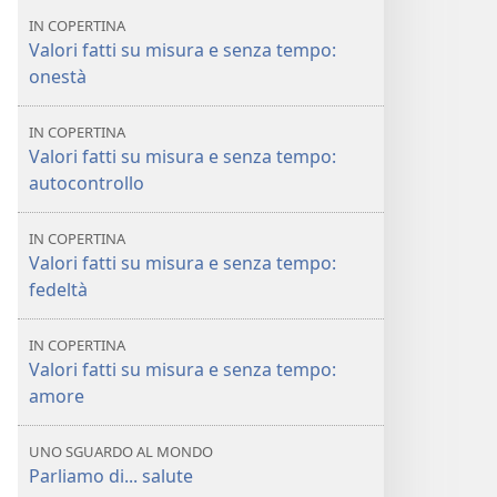
è
Bibbia
IN COPERTINA
pratica
è
Valori fatti su misura e senza tempo:
per
pratica
onestà
i
per
nostri
i
IN COPERTINA
giorni?
nostri
Valori fatti su misura e senza tempo:
giorni?
autocontrollo
IN COPERTINA
Valori fatti su misura e senza tempo:
fedeltà
IN COPERTINA
Valori fatti su misura e senza tempo:
amore
UNO SGUARDO AL MONDO
Parliamo di... salute