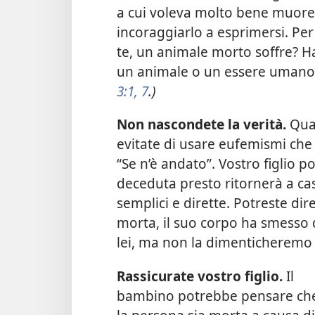
a cui voleva molto bene muore
incoraggiarlo a esprimersi. Pe
te, un animale morto soffre? H
un animale o un essere umano
3:1,
7
.)
Non nascondete la verità.
Qua
evitate di usare eufemismi ch
“Se n’è andato”. Vostro figlio 
deceduta presto ritornerà a cas
semplici e dirette. Potreste d
morta, il suo corpo ha smesso
lei, ma non la dimenticheremo
Rassicurate vostro figlio.
Il
bambino potrebbe pensare ch