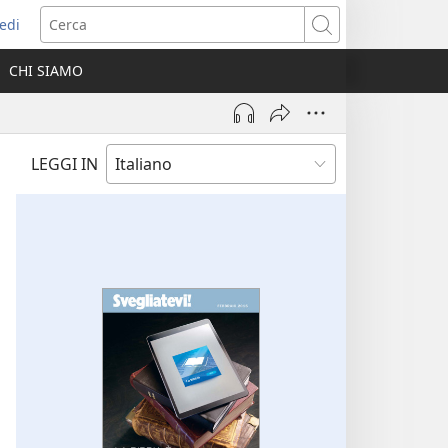
edi
pre
Cerca
a
CHI SIAMO
ova
nestra)
LEGGI IN