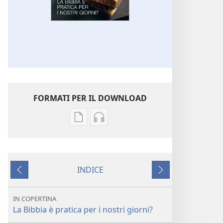
FORMATI PER IL DOWNLOAD
Opzioni
Opzioni
per
per
il
il
download
download
INDICE
delle
dei
Precedente
Successivo
pubblicazioni
file
SVEGLIATEVI!
audio
IN COPERTINA
La
SVEGLIATEVI!
La Bibbia è pratica per i nostri giorni?
Bibbia
La