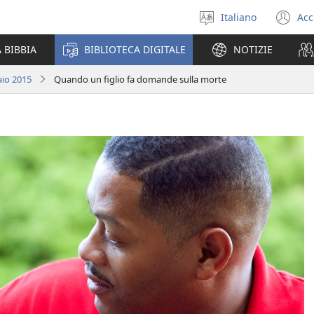
Italiano
Acc
Seleziona
(a
la
un
 BIBBIA
BIBLIOTECA DIGITALE
NOTIZIE
lingua
nu
fi
aio 2015
Quando un figlio fa domande sulla morte