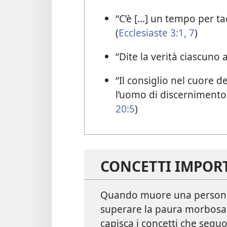
“C’è [...] un tempo per 
(
Ecclesiaste 3:1,
7
)
“Dite la verità ciascuno 
“Il consiglio nel cuore
l’uomo di discernimento è
20:5
)
CONCETTI IMPOR
Quando muore una persona c
superare la paura morbosa 
capisca i concetti che segu