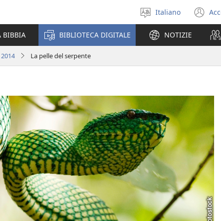
Italiano
Acc
Seleziona
(a
la
un
 BIBBIA
BIBLIOTECA DIGITALE
NOTIZIE
lingua
nu
fi
 2014
La pelle del serpente