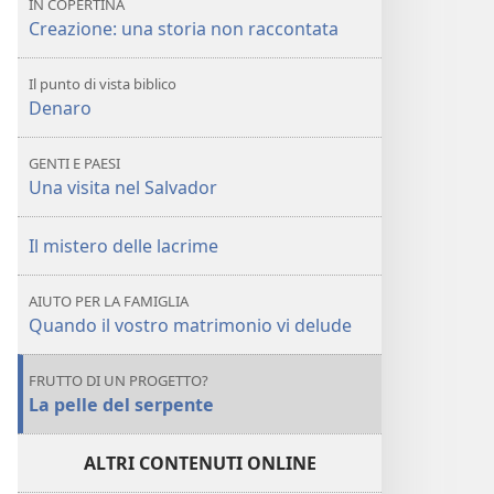
IN COPERTINA
storia
una
Creazione: una storia non raccontata
non
storia
raccontata
non
Il punto di vista biblico
raccontata
Denaro
GENTI E PAESI
Una visita nel Salvador
Il mistero delle lacrime
AIUTO PER LA FAMIGLIA
Quando il vostro matrimonio vi delude
FRUTTO DI UN PROGETTO?
La pelle del serpente
ALTRI CONTENUTI ONLINE