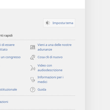
Imposta tema
ti rapidi
i di essere
Vieni a una delle nostre
(apre
ttato
adunanze
una
 un congresso
Cosa c’è di nuovo
nuova
finestra)
Video con
o
audiodescrizione
Informazioni per i
medici
istituzionale
Guida
zioni