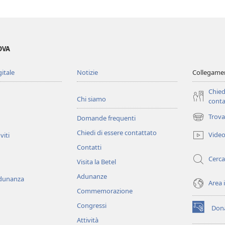
OVA
gitale
Notizie
Collegamen
Chied
Chi siamo
conta
Trova
Domande frequenti
(apre
una
Chiedi di essere contattato
Vide
viti
nuova
Contatti
finestra)
Cerca
Visita la Betel
Adunanze
adunanza
Area 
Commemorazione
Congressi
Dona
(apre
Attività
una