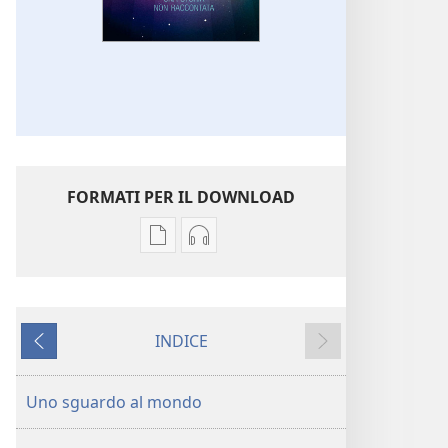
FORMATI PER IL DOWNLOAD
Opzioni
Opzioni
per
per
il
il
download
download
INDICE
delle
dei
Precedente
Successivo
pubblicazioni
file
SVEGLIATEVI!
audio
Uno sguardo al mondo
Creazione:
SVEGLIATEVI!
una
Creazione: