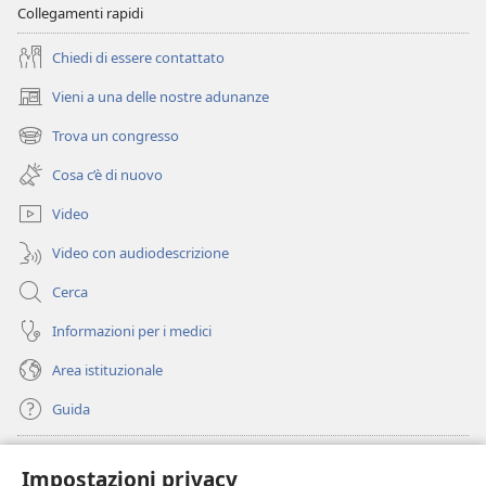
Collegamenti rapidi
Chiedi di essere contattato
Vieni a una delle nostre adunanze
(apre
una
Trova un congresso
(apre
nuova
una
finestra)
Cosa c’è di nuovo
nuova
finestra)
Video
Video con audiodescrizione
Cerca
Informazioni per i medici
Area istituzionale
Guida
Donazioni
(apre
Impostazioni privacy