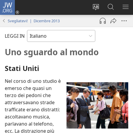
JW.ORG
Accedi
(apre
Modificare
Cerca
MO
una
la
in
ME
Svegliatevi! | Dicembre 2013
nuova
lingua
JW.ORG
finestra)
del
LEGGI IN
sito
Uno sguardo al mondo
Stati Uniti
Nel corso di uno studio è
emerso che quasi un
terzo dei pedoni che
attraversavano strade
trafficate erano distratti:
ascoltavano musica,
parlavano al telefono,
ecc. La distrazione più