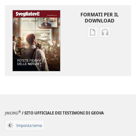
FORMATI PER IL
DOWNLOAD
Opzioni
Opzioni
per
per
il
il
download
download
delle
dei
pubblicazioni
file
SVEGLIATEVI!
audio
Potete
SVEGLIATEVI!
fidarvi
Potete
delle
fidarvi
notizie?
delle
®
JW.ORG
/ SITO UFFICIALE DEI TESTIMONI DI GEOVA
notizie?
Imposta tema