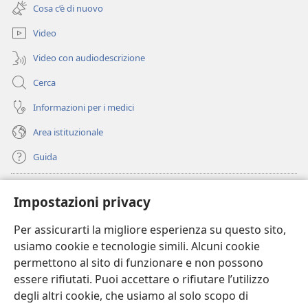
una
finestra)
Cosa c’è di nuovo
nuova
finestra)
Video
Video con audiodescrizione
Cerca
Informazioni per i medici
Area istituzionale
Guida
Donazioni
(apre
Impostazioni privacy
una
nuova
Per assicurarti la migliore esperienza su questo sito,
BIBLIOTECA ONLINE Watchtower
(apre
finestra)
usiamo cookie e tecnologie simili. Alcuni cookie
una
®
JW Hub
permettono al sito di funzionare e non possono
nuova
(apre
finestra)
essere rifiutati. Puoi accettare o rifiutare l’utilizzo
una
®
JW Library
nuova
degli altri cookie, che usiamo al solo scopo di
finestra)