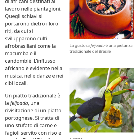
di africani destinati al
lavoro nelle piantagioni.
Quegli schiavi si
portarono dietro i loro
riti, da cui si
svilupparono culti
La gustosa
feijoada
è una pietanza
afrobrasiliani come la
tradizionale del Brasile
macumba e il
candomblé. L’influsso
africano è evidente nella
musica, nelle danze e nei
cibi locali.
Un piatto tradizionale è
la
feijoada
, una
rivisitazione di un piatto
portoghese. Si tratta di
uno stufato di carne e
fagioli servito con riso e
Tucano