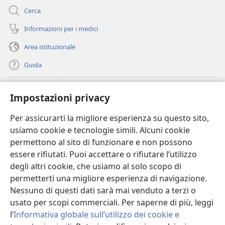
Cerca
Informazioni per i medici
Area istituzionale
Guida
Donazioni
(apre
Impostazioni privacy
una
nuova
Per assicurarti la migliore esperienza su questo sito,
BIBLIOTECA ONLINE Watchtower
(apre
finestra)
usiamo cookie e tecnologie simili. Alcuni cookie
una
®
JW Hub
permettono al sito di funzionare e non possono
nuova
(apre
finestra)
essere rifiutati. Puoi accettare o rifiutare l’utilizzo
una
®
JW Library
nuova
degli altri cookie, che usiamo al solo scopo di
finestra)
permetterti una migliore esperienza di navigazione.
®
Watchtower Library
Nessuno di questi dati sarà mai venduto a terzi o
usato per scopi commerciali. Per saperne di più, leggi
l’
Informativa globale sull’utilizzo dei cookie e