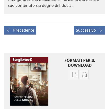
suo contenuto sia degno di fiducia.
Precedente
Successivo
FORMATI PER IL
DOWNLOAD
Opzioni
Opzioni
per
per
il
il
download
download
delle
dei
pubblicazioni
file