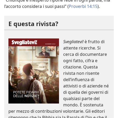
“Chiunque è inesperto ripone fede in ogni parola, ma
l’accorto considera i suoi passi” (
Proverbi 14:15
).
E questa rivista?
Svegliatevi!
è frutto di
attente ricerche. Si
cerca di documentare
ogni fatto, cifra e
citazione. Questa
rivista non risente
dell’influenza di
attivisti o di aziende né
di quella dei governi di
qualsiasi parte del
mondo. È sostenuta
per mezzo di contribuzioni volontarie. Gli editori
ritengono che la Bibbia sia la Parola di Dio e che il