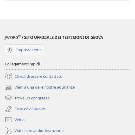
SVEGLIATEVI!
audio
Potete
SVEGLIATEVI!
fidarvi
Potete
delle
fidarvi
notizie?
delle
®
JW.ORG
/ SITO UFFICIALE DEI TESTIMONI DI GEOVA
notizie?
Imposta tema
Collegamenti rapidi
Chiedi di essere contattato
Vieni a una delle nostre adunanze
(apre
una
Trova un congresso
(apre
nuova
una
finestra)
Cosa c’è di nuovo
nuova
finestra)
Video
Video con audiodescrizione