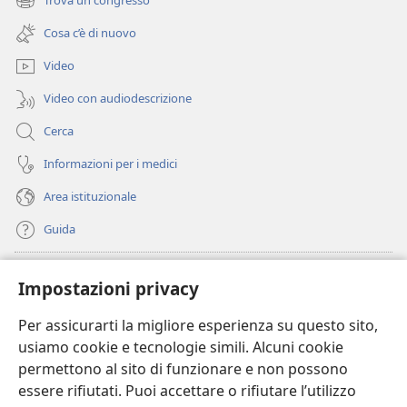
Trova un congresso
(apre
nuova
una
finestra)
Cosa c’è di nuovo
nuova
finestra)
Video
Video con audiodescrizione
Cerca
Informazioni per i medici
Area istituzionale
Guida
Donazioni
(apre
Impostazioni privacy
una
nuova
Per assicurarti la migliore esperienza su questo sito,
BIBLIOTECA ONLINE Watchtower
(apre
finestra)
usiamo cookie e tecnologie simili. Alcuni cookie
una
®
JW Hub
permettono al sito di funzionare e non possono
nuova
(apre
finestra)
essere rifiutati. Puoi accettare o rifiutare l’utilizzo
una
®