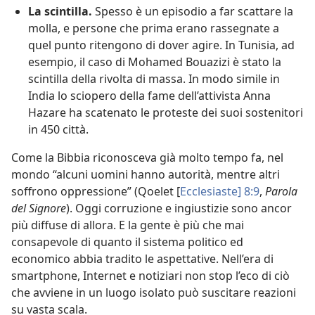
La scintilla.
Spesso è un episodio a far scattare la
molla, e persone che prima erano rassegnate a
quel punto ritengono di dover agire. In Tunisia, ad
esempio, il caso di Mohamed Bouazizi è stato la
scintilla della rivolta di massa. In modo simile in
India lo sciopero della fame dell’attivista Anna
Hazare ha scatenato le proteste dei suoi sostenitori
in 450 città.
Come la Bibbia riconosceva già molto tempo fa, nel
mondo “alcuni uomini hanno autorità, mentre altri
soffrono oppressione” (Qoelet [
Ecclesiaste] 8:9
,
Parola
del Signore
). Oggi corruzione e ingiustizie sono ancor
più diffuse di allora. E la gente è più che mai
consapevole di quanto il sistema politico ed
economico abbia tradito le aspettative. Nell’era di
smartphone, Internet e notiziari non stop l’eco di ciò
che avviene in un luogo isolato può suscitare reazioni
su vasta scala.