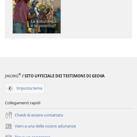
per
per
il
il
download
download
delle
dei
pubblicazioni
file
SVEGLIATEVI!
audio
La
SVEGLIATEVI!
soluzione
La
è
soluzione
la
è
®
JW.ORG
/ SITO UFFICIALE DEI TESTIMONI DI GEOVA
protesta?
la
protesta?
Imposta tema
Collegamenti rapidi
Chiedi di essere contattato
Vieni a una delle nostre adunanze
(apre
una