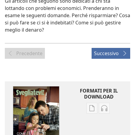
Gli articoli che seguono sono dedicati a chi sta
lottando con problemi economici. Prenderanno in
esame le seguenti domande. Perché risparmiare? Cosa
si può fare se ci si è indebitati? Come si può gestire
meglio il denaro?
Precedente
Successivo
FORMATI PER IL
DOWNLOAD
Opzioni
Opzioni
per
per
il
il
download
download