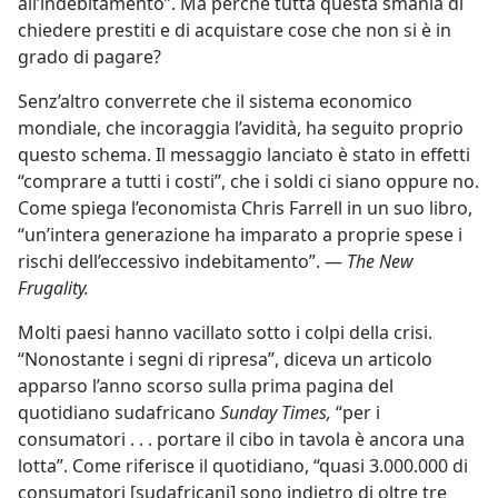
all’indebitamento”. Ma perché tutta questa smania di
chiedere prestiti e di acquistare cose che non si è in
grado di pagare?
Senz’altro converrete che il sistema economico
mondiale, che incoraggia l’avidità, ha seguito proprio
questo schema. Il messaggio lanciato è stato in effetti
“comprare a tutti i costi”, che i soldi ci siano oppure no.
Come spiega l’economista Chris Farrell in un suo libro,
“un’intera generazione ha imparato a proprie spese i
rischi dell’eccessivo indebitamento”. —
The New
Frugality.
Molti paesi hanno vacillato sotto i colpi della crisi.
“Nonostante i segni di ripresa”, diceva un articolo
apparso l’anno scorso sulla prima pagina del
quotidiano sudafricano
Sunday Times,
“per i
consumatori . . . portare il cibo in tavola è ancora una
lotta”. Come riferisce il quotidiano, “quasi 3.000.000 di
consumatori [sudafricani] sono indietro di oltre tre