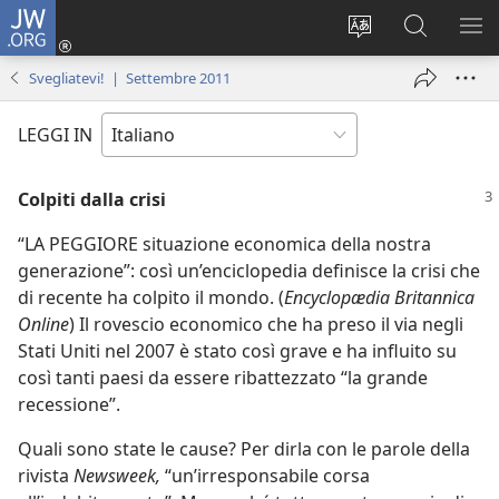
JW.ORG
Accedi
(apre
Modificare
Cerca
MO
una
la
in
ME
Svegliatevi! | Settembre 2011
nuova
lingua
JW.ORG
finestra)
del
LEGGI IN
sito
Colpiti dalla crisi
“LA PEGGIORE situazione economica della nostra
generazione”: così un’enciclopedia definisce la crisi che
di recente ha colpito il mondo. (
Encyclopædia Britannica
Online
) Il rovescio economico che ha preso il via negli
Stati Uniti nel 2007 è stato così grave e ha influito su
così tanti paesi da essere ribattezzato “la grande
recessione”.
Quali sono state le cause? Per dirla con le parole della
rivista
Newsweek,
“un’irresponsabile corsa