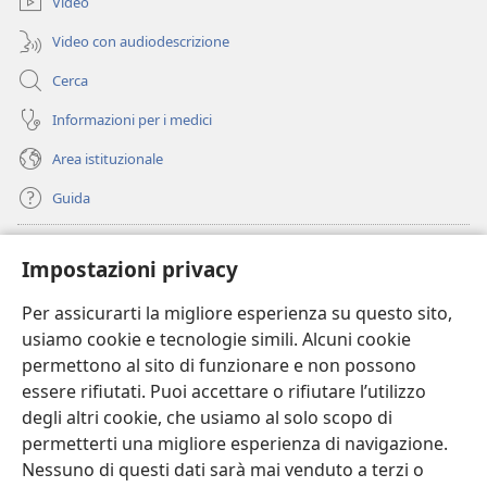
Video
Video con audiodescrizione
Cerca
Informazioni per i medici
Area istituzionale
Guida
Donazioni
(apre
Impostazioni privacy
una
nuova
Per assicurarti la migliore esperienza su questo sito,
BIBLIOTECA ONLINE Watchtower
(apre
finestra)
usiamo cookie e tecnologie simili. Alcuni cookie
una
®
JW Hub
permettono al sito di funzionare e non possono
nuova
(apre
finestra)
essere rifiutati. Puoi accettare o rifiutare l’utilizzo
una
®
JW Library
nuova
degli altri cookie, che usiamo al solo scopo di
finestra)
permetterti una migliore esperienza di navigazione.
®
Watchtower Library
Nessuno di questi dati sarà mai venduto a terzi o