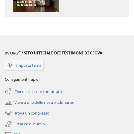
delle
dei
pubblicazioni
file
SVEGLIATEVI!
audio
Settembre 2011
SVEGLIATEVI!
Settembre 2
®
JW.ORG
/ SITO UFFICIALE DEI TESTIMONI DI GEOVA
Imposta tema
Collegamenti rapidi
Chiedi di essere contattato
Vieni a una delle nostre adunanze
(apre
una
Trova un congresso
(apre
nuova
una
finestra)
Cosa c’è di nuovo
nuova
finestra)