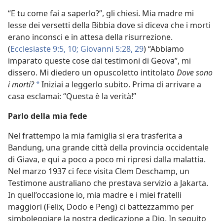
“E tu come fai a saperlo?”, gli chiesi. Mia madre mi
lesse dei versetti della Bibbia dove si diceva che i morti
erano inconsci e in attesa della risurrezione.
(
Ecclesiaste 9:5,
10;
Giovanni 5:28, 29
) “Abbiamo
imparato queste cose dai testimoni di Geova”, mi
dissero. Mi diedero un opuscoletto intitolato
Dove sono
i morti?
Iniziai a leggerlo subito. Prima di arrivare a
*
casa esclamai: “Questa è la verità!”
Parlo della mia fede
Nel frattempo la mia famiglia si era trasferita a
Bandung, una grande città della provincia occidentale
di Giava, e qui a poco a poco mi ripresi dalla malattia.
Nel marzo 1937 ci fece visita Clem Deschamp, un
Testimone australiano che prestava servizio a Jakarta.
In quell’occasione io, mia madre e i miei fratelli
maggiori (Felix, Dodo e Peng) ci battezzammo per
simboleggiare la nostra dedicazione a Dio. In seguito