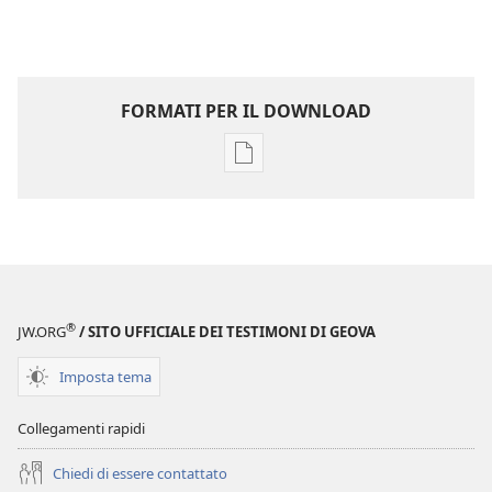
FORMATI PER IL DOWNLOAD
Opzioni
per
il
download
delle
pubblicazioni
SVEGLIATEVI!
®
JW.ORG
/ SITO UFFICIALE DEI TESTIMONI DI GEOVA
Settembre 2009
Imposta tema
Collegamenti rapidi
Chiedi di essere contattato