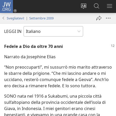
JW.ORG
Accedi
(apre
Modificare
Cerca
MO
una
la
in
ME
Svegliatevi! | Settembre 2009
nuova
lingua
JW.ORG
finestra)
del
LEGGI IN
sito
Fedele a Dio da oltre 70 anni
Narrato da Josephine Elias
“Non preoccuparti”, mi sussurrò mio marito attraverso
le sbarre della prigione. “Che mi lascino andare o mi
uccidano, resterò comunque fedele a Geova”. Anch’io
ero decisa a rimanere fedele. E lo sono tuttora.
SONO nata nel 1916 a Sukabumi, una piccola città
sull’altopiano della provincia occidentale dell’isola di
Giava, in Indonesia. I miei genitori erano cinesi
benestanti, e vivevamo in una grande casa con la