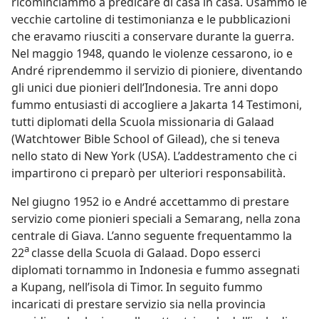
ricominciammo a predicare di casa in casa. Usammo le
vecchie cartoline di testimonianza e le pubblicazioni
che eravamo riusciti a conservare durante la guerra.
Nel maggio 1948, quando le violenze cessarono, io e
André riprendemmo il servizio di pioniere, diventando
gli unici due pionieri dell’Indonesia. Tre anni dopo
fummo entusiasti di accogliere a Jakarta 14 Testimoni,
tutti diplomati della Scuola missionaria di Galaad
(Watchtower Bible School of Gilead), che si teneva
nello stato di New York (USA). L’addestramento che ci
impartirono ci preparò per ulteriori responsabilità.
Nel giugno 1952 io e André accettammo di prestare
servizio come pionieri speciali a Semarang, nella zona
centrale di Giava. L’anno seguente frequentammo la
a
22
classe della Scuola di Galaad. Dopo esserci
diplomati tornammo in Indonesia e fummo assegnati
a Kupang, nell’isola di Timor. In seguito fummo
incaricati di prestare servizio sia nella provincia