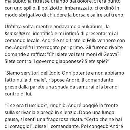
ma subito la ritrasse urlando dal dolore. Si era punto
con uno spillo. Il poliziotto, imbarazzato, ci ordinò in
modo sbrigativo di chiudere la borsa e salire sul treno.
Un’altra volta, mentre andavamo a Sukabumi, la
Kempeitai
mi identificò e mi intimò di presentarmi al
comando locale. André e mio fratello Felix vennero con
me. André fu interrogato per primo. Gli furono rivolte
domande a raffica: “Chi siete voi testimoni di Geova?
Siete contro il governo giapponese? Siete spie?”
“Siamo servitori dell’Iddio Onnipotente e non abbiamo
fatto nulla di male”, rispose André. Il comandante
prese dalla parete una spada da samurai e la brandì
contro di lui.
“E se ora ti uccido?”, ringhiò. André poggiò la fronte
sulla scrivania e pregò in silenzio. Dopo una lunga
pausa, si sentì una fragorosa risata. “Certo che ne hai
di coraggio!”, disse il comandante. Poi congedò André