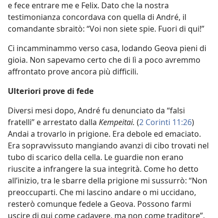
e fece entrare me e Felix. Dato che la nostra
testimonianza concordava con quella di André, il
comandante sbraitò: “Voi non siete spie. Fuori di qui!”
Ci incamminammo verso casa, lodando Geova pieni di
gioia. Non sapevamo certo che di lì a poco avremmo
affrontato prove ancora più difficili.
Ulteriori prove di fede
Diversi mesi dopo, André fu denunciato da “falsi
fratelli” e arrestato dalla
Kempeitai.
(
2 Corinti 11:26
)
Andai a trovarlo in prigione. Era debole ed emaciato.
Era sopravvissuto mangiando avanzi di cibo trovati nel
tubo di scarico della cella. Le guardie non erano
riuscite a infrangere la sua integrità. Come ho detto
all’inizio, tra le sbarre della prigione mi sussurrò: “Non
preoccuparti. Che mi lascino andare o mi uccidano,
resterò comunque fedele a Geova. Possono farmi
uscire di qui come cadavere, ma non come traditore”.