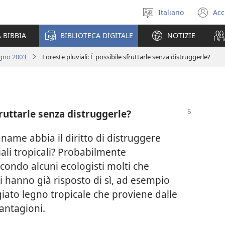
Italiano
Acc
Seleziona
(a
la
un
 BIBBIA
BIBLIOTECA DIGITALE
NOTIZIE
lingua
nu
fi
ugno 2003
Foreste pluviali: È possibile sfruttarle senza distruggerle?
fruttarle senza distruggerle?
gname abbia il diritto di distruggere
ali tropicali? Probabilmente
econdo alcuni ecologisti molti che
i hanno già risposto di sì, ad esempio
giato legno tropicale che proviene dalle
iantagioni.