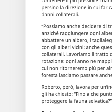
contenere il più possibile i dan
persino la direzione in cui far 
danni collaterali.
“Possiamo anche decidere di tra
anziché raggiungere ogni alber
abbattere un albero, i tagliale
con gli alberi vicini: anche que
collaterali. Lavoriamo il tratt
rotazione: ogni anno ne mappi
cui non ritorneremo più per alm
foresta lasciamo passare anche 
Roberto, però, lavora per un’i
gli ha chiesto: “Fino a che pun
proteggere la fauna selvatica?”