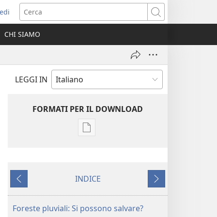
edi
pre
Cerca
a
CHI SIAMO
ova
nestra)
LEGGI IN
FORMATI PER IL DOWNLOAD
Opzioni
per
il
download
INDICE
delle
Precedente
Successivo
pubblicazioni
RIVISTE
Foreste pluviali: Si possono salvare?
22 giugno