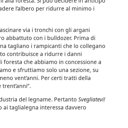
ni alla foresta. Si può decidere in anticipo
cadere l’albero per ridurre al minimo i
scinare via i tronchi con gli argani
o abbattuto con i bulldozer. Prima di
gna tagliano i rampicanti che lo collegano
sto contribuisce a ridurre i danni
o di foresta che abbiamo in concessione a
amo e sfruttiamo solo una sezione, su
eno vent’anni. Per certi tratti della
trent’anni”.
ndustria del legname. Pertanto
Svegliatevi!
to ai taglialegna interessa davvero