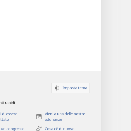
Imposta tema
ti rapidi
i di essere
Vieni a una delle nostre
(apre
ttato
adunanze
una
 un congresso
Cosa c’è di nuovo
nuova