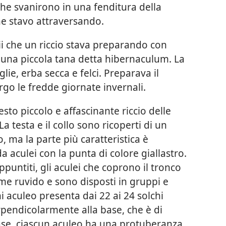
che svanirono in una fenditura della
he stavo attraversando.
i che un riccio stava preparando con
o, una piccola tana detta hibernaculum. La
lie, erba secca e felci. Preparava il
argo le fredde giornate invernali.
to piccolo e affascinante riccio delle
La testa e il collo sono ricoperti di un
 ma la parte più caratteristica è
a aculei con la punta di colore giallastro.
puntiti, gli aculei che coprono il tronco
me ruvido e sono disposti in gruppi e
i aculeo presenta dai 22 ai 24 solchi
rpendicolarmente alla base, che è di
base, ciascun aculeo ha una protuberanza