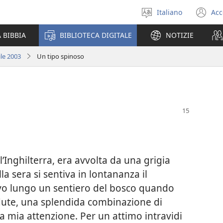
Italiano
Acc
Seleziona
(a
la
un
 BIBBIA
BIBLIOTECA DIGITALE
NOTIZIE
lingua
nu
fi
ile 2003
Un tipo spinoso
’Inghilterra, era avvolta da una grigia
la sera si sentiva in lontananza il
vo lungo un sentiero del bosco quando
cadute, una splendida combinazione di
la mia attenzione. Per un attimo intravidi