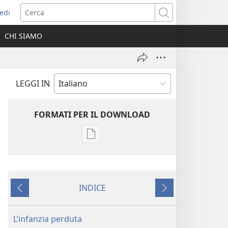
edi
pre
Cerca
a
CHI SIAMO
ova
nestra)
LEGGI IN
FORMATI PER IL DOWNLOAD
Opzioni
per
il
download
INDICE
delle
Precedente
Successivo
pubblicazioni
RIVISTE
L’infanzia perduta
22 aprile