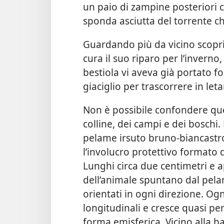
un paio di zampine posteriori 
sponda asciutta del torrente c
Guardando più da vicino scopri
cura il suo riparo per l’invern
bestiola vi aveva già portato fog
giaciglio per trascorrere in let
Non è possibile confondere ques
colline, dei campi e dei boschi. 
pelame irsuto bruno-biancastro,
l’involucro protettivo formato d
Lunghi circa due centimetri e ap
dell’animale spuntano dal pela
orientati in ogni direzione. Ogn
longitudinali e cresce quasi pe
forma emisferica. Vicino alla 