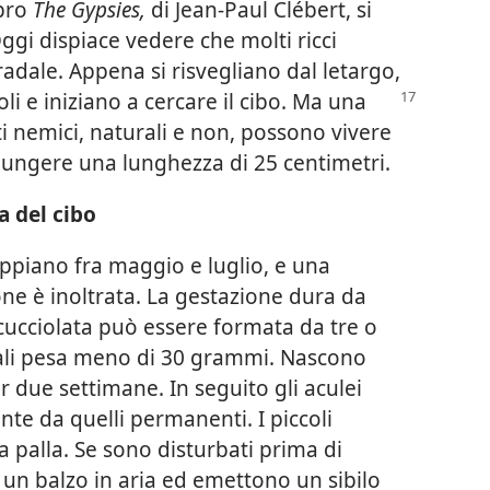
ibro
The Gypsies,
di Jean-Paul Clébert, si
 Oggi dispiace vedere che molti ricci
radale. Appena si risvegliano dal letargo,
li e iniziano a cercare il cibo. Ma una
ti nemici, naturali e non, possono vivere
ggiungere una lunghezza di 25 centimetri.
a del cibo
oppiano fra maggio e luglio, e una
ne è inoltrata. La gestazione dura da
cucciolata può essere formata da tre o
uali pesa meno di 30 grammi. Nascono
er due settimane. In seguito gli aculei
nte da quelli permanenti. I piccoli
 palla. Se sono disturbati prima di
un balzo in aria ed emettono un sibilo