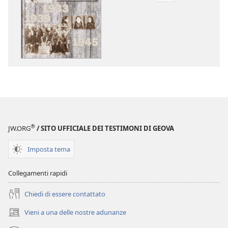
per
il
download
delle
pubblicazioni
Triangoli
viola:
“vittime
dimenticate”
del
®
JW.ORG
/ SITO UFFICIALE DEI TESTIMONI DI GEOVA
regime
nazista
Imposta tema
Collegamenti rapidi
Chiedi di essere contattato
Vieni a una delle nostre adunanze
(apre
una