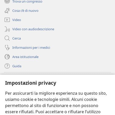
Trova un congresso
(apre
nuova
una
finestra)
Cosa c’è di nuovo
nuova
finestra)
Video
Video con audiodescrizione
Cerca
Informazioni per i medici
Area istituzionale
Guida
Donazioni
(apre
Impostazioni privacy
una
nuova
Per assicurarti la migliore esperienza su questo sito,
BIBLIOTECA ONLINE Watchtower
(apre
finestra)
usiamo cookie e tecnologie simili. Alcuni cookie
una
®
JW Hub
permettono al sito di funzionare e non possono
nuova
(apre
finestra)
essere rifiutati. Puoi accettare o rifiutare l’utilizzo
una
®