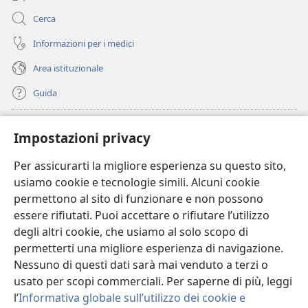
Cerca
Informazioni per i medici
Area istituzionale
Guida
Donazioni
(apre
Impostazioni privacy
una
nuova
Per assicurarti la migliore esperienza su questo sito,
BIBLIOTECA ONLINE Watchtower
(apre
finestra)
usiamo cookie e tecnologie simili. Alcuni cookie
una
®
JW Hub
permettono al sito di funzionare e non possono
nuova
(apre
finestra)
essere rifiutati. Puoi accettare o rifiutare l’utilizzo
una
®
JW Library
nuova
degli altri cookie, che usiamo al solo scopo di
finestra)
permetterti una migliore esperienza di navigazione.
®
Watchtower Library
Nessuno di questi dati sarà mai venduto a terzi o
usato per scopi commerciali. Per saperne di più, leggi
l’
Informativa globale sull’utilizzo dei cookie e