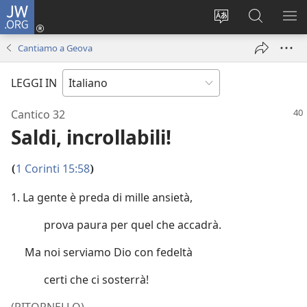
JW.ORG
Accedi
(apre
Modificare
Cerca
MO
una
la
in
ME
Cantiamo a Geova
nuova
lingua
JW.ORG
finestra)
del
LEGGI IN
sito
Cantico 32
Saldi, incrollabili!
1 Corinti 15:58
(
)
1. La gente è preda di mille ansietà,
prova paura per quel che accadrà.
Ma noi serviamo Dio con fedeltà
certi che ci sosterrà!