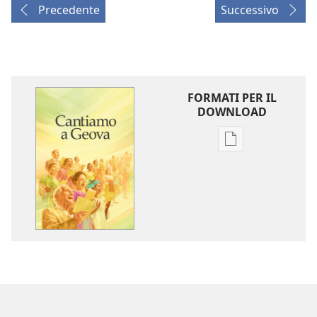
Precedente
Successivo
FORMATI PER IL
DOWNLOAD
Opzioni
per
il
download
delle
pubblicazioni
Cantiamo
a
Geova