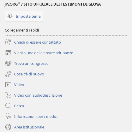
®
JW.ORG
/ SITO UFFICIALE DEI TESTIMONI DI GEOVA
Imposta tema
Collegamenti rapidi
Chiedi di essere contattato
Vieni a una delle nostre adunanze
(apre
una
Trova un congresso
(apre
nuova
una
finestra)
Cosa c’è di nuovo
nuova
finestra)
Video
Video con audiodescrizione
Cerca
Informazioni per i medici
Area istituzionale