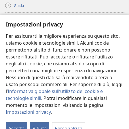
Guida
Donazioni
(apre
Impostazioni privacy
una
nuova
Per assicurarti la migliore esperienza su questo sito,
BIBLIOTECA ONLINE Watchtower
(apre
finestra)
usiamo cookie e tecnologie simili. Alcuni cookie
una
®
JW Hub
permettono al sito di funzionare e non possono
nuova
(apre
finestra)
essere rifiutati. Puoi accettare o rifiutare l’utilizzo
una
®
JW Library
nuova
degli altri cookie, che usiamo al solo scopo di
finestra)
permetterti una migliore esperienza di navigazione.
®
Watchtower Library
Nessuno di questi dati sarà mai venduto a terzi o
usato per scopi commerciali. Per saperne di più, leggi
l’
Informativa globale sull’utilizzo dei cookie e
tecnologie simili
. Potrai modificare in qualsiasi
Copyright
© 2026 Watch Tower Bible and Tract Society of Pennsylvania.
momento le impostazioni visitando la pagina
CONDIZIONI D’USO
|
INFORMATIVA SULLA PRIVACY
|
IMPOSTAZIONI
Impostazioni privacy
.
M
PRIVACY
l’
Accetta
Rifiuta
Personalizza