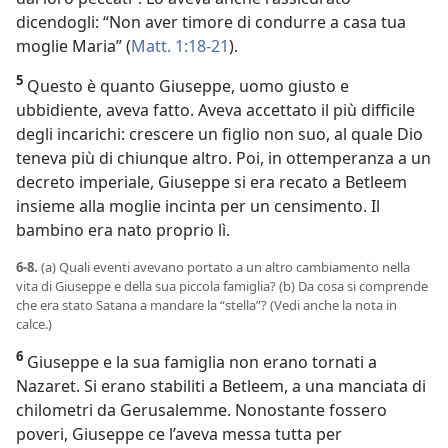
dicendogli: “Non aver timore di condurre a casa tua
moglie Maria” (
Matt. 1:18-21
).
5
Questo è quanto Giuseppe, uomo giusto e
ubbidiente, aveva fatto. Aveva accettato il più difficile
degli incarichi: crescere un figlio non suo, al quale Dio
teneva più di chiunque altro. Poi, in ottemperanza a un
decreto imperiale, Giuseppe si era recato a Betleem
insieme alla moglie incinta per un censimento. Il
bambino era nato proprio lì.
6-8.
(a) Quali eventi avevano portato a un altro cambiamento nella
vita di Giuseppe e della sua piccola famiglia? (b) Da cosa si comprende
che era stato Satana a mandare la “stella”? (Vedi anche la nota in
calce.)
6
Giuseppe e la sua famiglia non erano tornati a
Nazaret. Si erano stabiliti a Betleem, a una manciata di
chilometri da Gerusalemme. Nonostante fossero
poveri, Giuseppe ce l’aveva messa tutta per