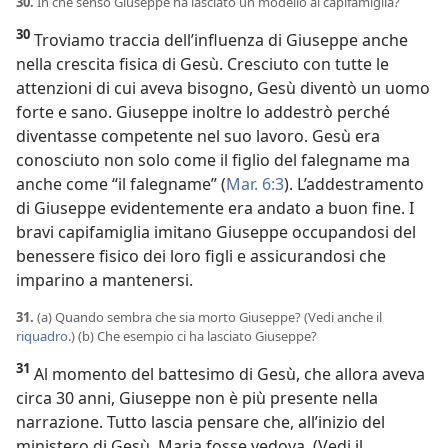
30.
In che senso Giuseppe ha lasciato un modello ai capifamiglia?
30
Troviamo traccia dell’influenza di Giuseppe anche
nella crescita fisica di Gesù. Cresciuto con tutte le
attenzioni di cui aveva bisogno, Gesù diventò un uomo
forte e sano. Giuseppe inoltre lo addestrò perché
diventasse competente nel suo lavoro. Gesù era
conosciuto non solo come il figlio del falegname ma
anche come “il falegname” (
Mar. 6:3
). L’addestramento
di Giuseppe evidentemente era andato a buon fine. I
bravi capifamiglia imitano Giuseppe occupandosi del
benessere fisico dei loro figli e assicurandosi che
imparino a mantenersi.
31.
(a) Quando sembra che sia morto Giuseppe? (Vedi anche il
riquadro
.) (b) Che esempio ci ha lasciato Giuseppe?
31
Al momento del battesimo di Gesù, che allora aveva
circa 30 anni, Giuseppe non è più presente nella
narrazione. Tutto lascia pensare che, all’inizio del
ministero di Gesù, Maria fosse vedova. (Vedi il