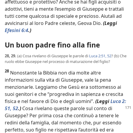
affettuoso e protettivo? Anche se hai figli acquisiti o
adottivi, tieni a mente l’esempio di Giuseppe e trattali
tutti come qualcosa di speciale e prezioso. Aiutali ad
avvicinarsi al loro Padre celeste, Geova Dio.
(Leggi
Efesini 6:4
.)
Un buon padre fino alla fine
28, 29.
(a) Cosa rivelano di Giuseppe le parole di
Luca 2:51, 52
? (b) Che
ruolo ebbe Giuseppe nel processo di maturazione del figlio?
28
Nonostante la Bibbia non dia molte altre
informazioni sulla vita di Giuseppe, vale la pena
menzionarle. Leggiamo che Gesù era sottomesso ai
suoi genitori e che “progrediva in sapienza e crescita
fisica e nel favore di Dio e degli uomini”.
(Leggi
Luca 2:
51,
52
.)
Cosa rivelano queste parole sul conto di
Giuseppe? Per prima cosa che continuò a tenere le
redini della famiglia, dal momento che, pur essendo
perfetto, suo figlio ne rispettava l’autorità ed era