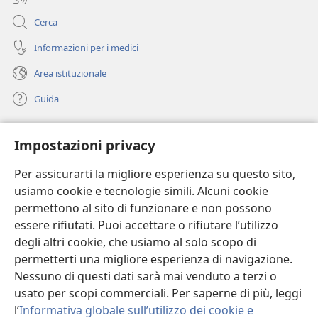
Cerca
Informazioni per i medici
Area istituzionale
Guida
Donazioni
(apre
Impostazioni privacy
una
nuova
Per assicurarti la migliore esperienza su questo sito,
BIBLIOTECA ONLINE Watchtower
(apre
finestra)
usiamo cookie e tecnologie simili. Alcuni cookie
una
®
JW Hub
permettono al sito di funzionare e non possono
nuova
(apre
finestra)
essere rifiutati. Puoi accettare o rifiutare l’utilizzo
una
®
JW Library
nuova
degli altri cookie, che usiamo al solo scopo di
finestra)
permetterti una migliore esperienza di navigazione.
®
Watchtower Library
Nessuno di questi dati sarà mai venduto a terzi o
usato per scopi commerciali. Per saperne di più, leggi
l’
Informativa globale sull’utilizzo dei cookie e