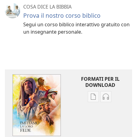
COSA DICE LA BIBBIA
Prova il nostro corso biblico
Segui un corso biblico interattivo gratuito con
un insegnante personale.
FORMATI PER IL
DOWNLOAD
Opzioni
Opzioni
per
per
il
il
download
download
delle
dei
pubblicazioni
file