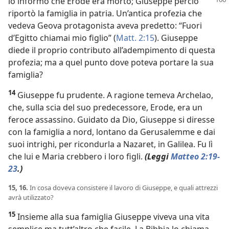
lo informò che
Erode era morto; Giuseppe perciò
riportò la famiglia in patria. Un’antica profezia che
vedeva Geova protagonista aveva predetto: “Fuori
d’Egitto chiamai mio figlio” (
Matt. 2:15
). Giuseppe
diede il proprio contributo all’adempimento di questa
profezia; ma a quel punto dove poteva portare la sua
famiglia?
14
Giuseppe fu prudente. A ragione temeva Archelao,
che, sulla scia del suo predecessore, Erode, era un
feroce assassino. Guidato da Dio, Giuseppe si diresse
con la famiglia a nord, lontano da Gerusalemme e dai
suoi intrighi, per ricondurla a Nazaret, in Galilea. Fu lì
che lui e Maria crebbero i loro figli.
(Leggi
Matteo 2:19-
23
.)
15, 16.
In cosa doveva consistere il lavoro di Giuseppe, e quali attrezzi
avrà utilizzato?
15
Insieme alla sua famiglia Giuseppe viveva una vita