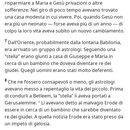
risparmiare a Maria e Gesù privazioni o altre
sofferenze. Nel giro di poco tempo avevano trovato
una casa modesta in cui vivere. Poi, quando Gesù non
era più un neonato — forse aveva più di un anno — di
colpo la loro vita aveva subìto un nuovo cambiamento.
7
Dall’Oriente, probabilmente dalla lontana Babilonia,
era arrivato un gruppo di astrologi. Seguendo una
“stella” erano giunti a casa di Giuseppe e Maria in
cerca di un bambino che doveva diventare re dei
giudei. Quegli uomini erano stati molto deferenti.
8
Che ne fossero consapevoli o meno, gli astrologi
avevano messo a repentaglio la vita del piccolo. Prima
di condurli a Betleem, la “stella” li aveva portati a
Gerusalemme.
Lì avevano detto al malvagio Erode di
b
essere in cerca di un bambino che sarebbe diventato
re dei giudei. A quella notizia Erode era stato preso da
un impeto di gelosia.