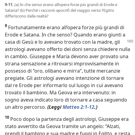
9-11.
(a) In che senso erano all’opera forze più grandi di Erode e
Satana? (b) Perché i racconti apocrifi del viaggio verso l’Egitto
differiscono dalla realtà?
9
Fortunatamente erano all’opera forze più grandi di
Erode e Satana. In che senso? Quando erano giunti a
casa di Gesù e lo avevano
trovato con la madre, gli
astrologi avevano offerto dei doni senza chiedere nulla
in cambio. Giuseppe e Maria devono aver provato una
strana sensazione a ritrovarsi improvvisamente in
possesso di “oro, olibano e mirra”, tutte mercanzie
pregiate. Gli astrologi avevano intenzione di tornare
dal re Erode per informarlo sul luogo in cui avevano
trovato il bambino. Ma Geova era intervenuto: in
sogno aveva indicato loro di tornare a casa seguendo
un altro percorso.
(Leggi
Matteo 2:1-12
.)
10
Poco dopo la partenza degli astrologi, Giuseppe era
stato avvertito da Geova tramite un angelo: “Alzati,
prendi il bambino e sua madre e fuggi in Egitto, e resta