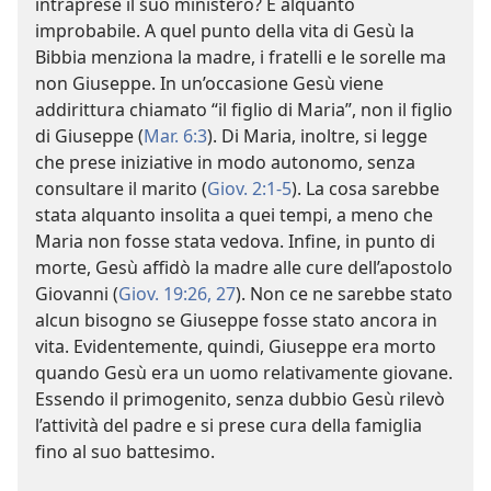
intraprese il suo ministero? È alquanto
improbabile. A quel punto della vita di Gesù la
Bibbia menziona la madre, i fratelli e le sorelle ma
non Giuseppe. In un’occasione Gesù viene
addirittura chiamato “il figlio di Maria”, non il figlio
di Giuseppe (
Mar. 6:3
). Di Maria, inoltre, si legge
che prese iniziative in modo autonomo, senza
consultare il marito (
Giov. 2:1-5
). La cosa sarebbe
stata alquanto insolita a quei tempi, a meno che
Maria non fosse stata vedova. Infine, in punto di
morte, Gesù affidò la madre alle cure dell’apostolo
Giovanni (
Giov. 19:26, 27
). Non ce ne sarebbe stato
alcun bisogno se Giuseppe fosse stato ancora in
vita. Evidentemente, quindi, Giuseppe era morto
quando Gesù era un uomo relativamente giovane.
Essendo il primogenito, senza dubbio Gesù rilevò
l’attività del padre e si prese cura della famiglia
fino al suo battesimo.