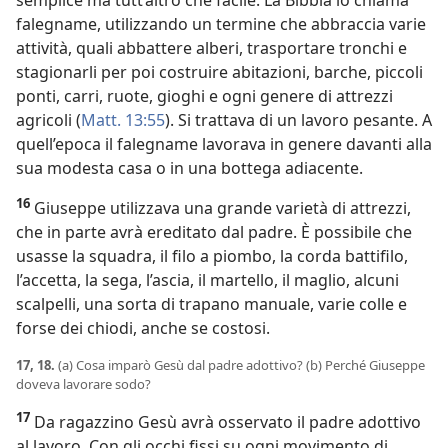
semplice ma tutt’altro che facile. La Bibbia lo chiama
falegname, utilizzando un termine che abbraccia varie
attività, quali abbattere alberi, trasportare tronchi e
stagionarli per poi costruire abitazioni, barche, piccoli
ponti, carri, ruote, gioghi e ogni genere di attrezzi
agricoli (
Matt. 13:55
). Si trattava di un lavoro pesante. A
quell’epoca il falegname lavorava in genere davanti alla
sua modesta casa o in una bottega adiacente.
16
Giuseppe utilizzava una grande varietà di attrezzi,
che in parte avrà ereditato dal padre. È possibile che
usasse la squadra, il filo a piombo, la corda battifilo,
l’accetta, la sega, l’ascia, il martello, il maglio, alcuni
scalpelli, una sorta di trapano manuale, varie colle e
forse dei chiodi, anche se costosi.
17, 18.
(a) Cosa imparò Gesù dal padre adottivo? (b) Perché Giuseppe
doveva lavorare sodo?
17
Da ragazzino Gesù avrà osservato il padre adottivo
al lavoro. Con gli occhi fissi su ogni movimento di