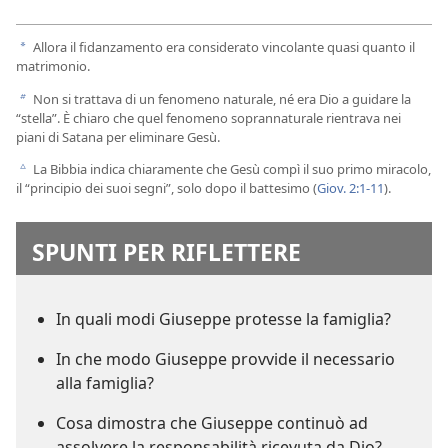
Allora il fidanzamento era considerato vincolante quasi quanto il
a
matrimonio.
Non si trattava di un fenomeno naturale, né era Dio a guidare la
b
“stella”. È chiaro che quel fenomeno soprannaturale rientrava nei
piani di Satana per eliminare Gesù.
La Bibbia indica chiaramente che Gesù compì il suo primo miracolo,
c
il “principio dei suoi segni”, solo dopo il battesimo (
Giov. 2:1-11
).
SPUNTI PER RIFLETTERE
In quali modi Giuseppe protesse la famiglia?
In che modo Giuseppe provvide il necessario
alla famiglia?
Cosa dimostra che Giuseppe continuò ad
assolvere la responsabilità ricevuta da Dio?