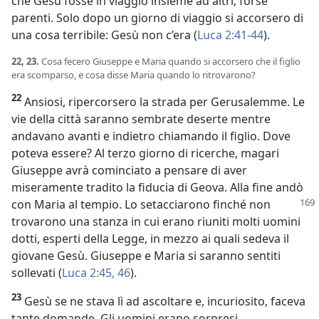
che Gesù fosse in viaggio insieme ad altri, forse
parenti. Solo dopo un giorno di viaggio si accorsero di
una cosa terribile: Gesù non c’era (
Luca 2:41-44
).
22, 23.
Cosa fecero Giuseppe e Maria quando si accorsero che il figlio
era scomparso, e cosa disse Maria quando lo ritrovarono?
22
Ansiosi, ripercorsero la strada per Gerusalemme. Le
vie della città saranno sembrate deserte mentre
andavano avanti e indietro chiamando il figlio. Dove
poteva essere? Al terzo giorno di ricerche, magari
Giuseppe avrà cominciato a pensare di aver
miseramente tradito la fiducia di Geova. Alla fine andò
con Maria al tempio. Lo setacciarono
finché non
trovarono una stanza in cui erano riuniti molti uomini
dotti, esperti della Legge, in mezzo ai quali sedeva il
giovane Gesù. Giuseppe e Maria si saranno sentiti
sollevati (
Luca 2:45, 46
).
23
Gesù se ne stava lì ad ascoltare e, incuriosito, faceva
tante domande. Gli uomini erano sorpresi