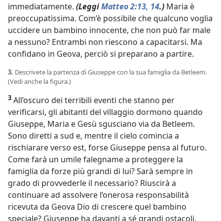
immediatamente.
(Leggi
Matteo 2:13, 14
.)
Maria è
preoccupatissima. Com’è possibile che qualcuno voglia
uccidere un bambino innocente, che non può far male
a nessuno? Entrambi non riescono a capacitarsi. Ma
confidano in Geova, perciò si preparano a partire.
3.
Descrivete la partenza di Giuseppe con la sua famiglia da Betleem.
(Vedi anche la figura.)
3
All’oscuro dei terribili eventi che stanno per
verificarsi, gli abitanti del villaggio dormono quando
Giuseppe, Maria e Gesù sgusciano via da Betleem.
Sono diretti a sud e, mentre il cielo comincia a
rischiarare verso est, forse Giuseppe pensa al futuro.
Come farà un umile falegname a proteggere la
famiglia da forze più grandi di lui? Sarà sempre in
grado di provvederle il necessario? Riuscirà a
continuare ad assolvere l’onerosa responsabilità
ricevuta da Geova Dio di crescere quel bambino
speciale? Giuseppe ha davanti a sé grandi ostacoli.