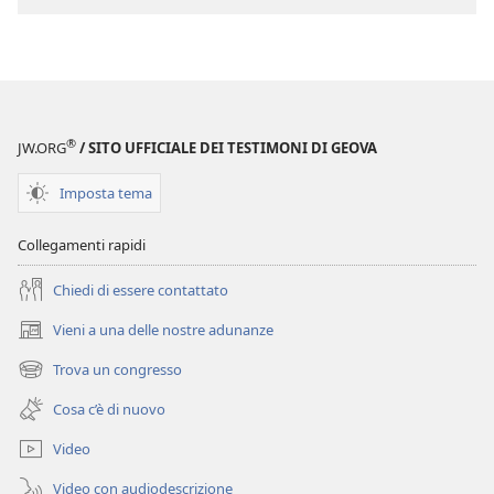
Imitiamo
audio
la
Imitiamo
loro
la
fede
loro
fede
®
JW.ORG
/ SITO UFFICIALE DEI TESTIMONI DI GEOVA
Imposta tema
Collegamenti rapidi
Chiedi di essere contattato
Vieni a una delle nostre adunanze
(apre
una
Trova un congresso
(apre
nuova
una
finestra)
Cosa c’è di nuovo
nuova
finestra)
Video
Video con audiodescrizione