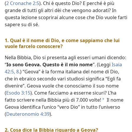
(
2 Cronache 2:5
). Chi è questo Dio? E perché è più
grande di tutti gli altri dèi che vengono adorati? In
questa lezione scoprirai alcune cose che Dio vuole farti
sapere su di sé.
1. Qual è il nome di Dio, e come sappiamo che lui
vuole farcelo conoscere?
Nella Bibbia, Dio si presenta agli esseri umani dicendo:
“
Io sono Geova. Questo è il mio nome
”. (Leggi
Isaia
42:5,
8
.) “Geova” è la forma italiana del nome di Dio,
che in ebraico secondo vari studiosi significa “Egli fa
divenire”. Geova vuole che conosciamo il suo nome
(
Esodo 3:15
). Come facciamo a esserne sicuri? L’ha
fatto scrivere nella Bibbia più di 7.000 volte!
Il nome
a
Geova identifica l’unico “vero Dio” in tutto l’universo
(
Deuteronomio 4:39
).
2. Cosa dice la Bibbia riguardo a Geova?