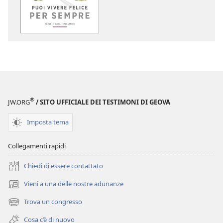
download
download
delle
dei
pubblicazioni
file
Puoi
audio
vivere
Puoi
felice
vivere
per
felice
sempre.
per
®
JW.ORG
/ SITO UFFICIALE DEI TESTIMONI DI GEOVA
Corso
sempre.
biblico
Corso
Imposta tema
interattivo
biblico
interattivo
Collegamenti rapidi
Chiedi di essere contattato
Vieni a una delle nostre adunanze
(apre
una
Trova un congresso
(apre
nuova
una
finestra)
Cosa c’è di nuovo