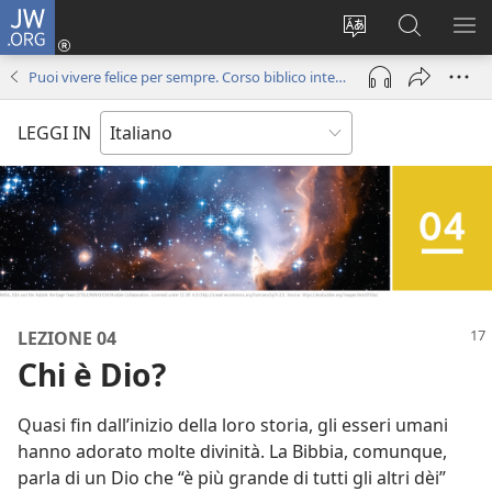
JW.ORG
Accedi
(apre
Modificare
Cerca
MO
una
la
in
ME
Puoi vivere felice per sempre. Corso biblico interattivo
nuova
lingua
JW.ORG
finestra)
del
LEGGI IN
sito
LEZIONE 04
Chi è Dio?
Quasi fin dall’inizio della loro storia, gli esseri umani
hanno adorato molte divinità. La Bibbia, comunque,
parla di un Dio che “è più grande di tutti gli altri dèi”