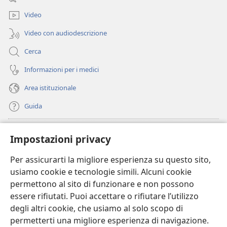
nuova
finestra)
Video
Video con audiodescrizione
Cerca
Informazioni per i medici
Area istituzionale
Guida
Donazioni
(apre
Impostazioni privacy
una
nuova
Per assicurarti la migliore esperienza su questo sito,
BIBLIOTECA ONLINE Watchtower
(apre
finestra)
usiamo cookie e tecnologie simili. Alcuni cookie
una
®
JW Hub
permettono al sito di funzionare e non possono
nuova
(apre
finestra)
essere rifiutati. Puoi accettare o rifiutare l’utilizzo
una
®
JW Library
nuova
degli altri cookie, che usiamo al solo scopo di
finestra)
permetterti una migliore esperienza di navigazione.
®