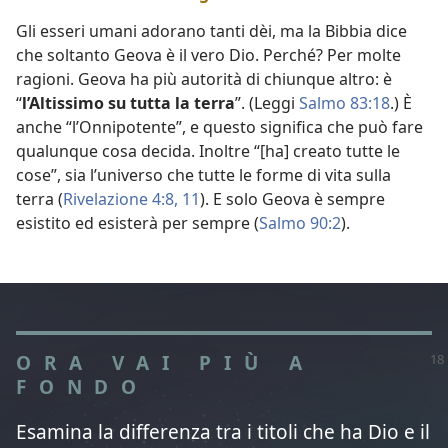
Gli esseri umani adorano tanti dèi, ma la Bibbia dice
che soltanto Geova è il vero Dio. Perché? Per molte
ragioni. Geova ha più autorità di chiunque altro: è
“
l’Altissimo su tutta la terra
”. (Leggi
Salmo 83:18
.) È
anche “l’Onnipotente”, e questo significa che può fare
qualunque cosa decida. Inoltre “[ha] creato tutte le
cose”, sia l’universo che tutte le forme di vita sulla
terra (
Rivelazione 4:8,
11
). E solo Geova è sempre
esistito ed esisterà per sempre (
Salmo 90:2
).
ORA VAI PIÙ A
FONDO
Esamina la differenza tra i titoli che ha Dio e il