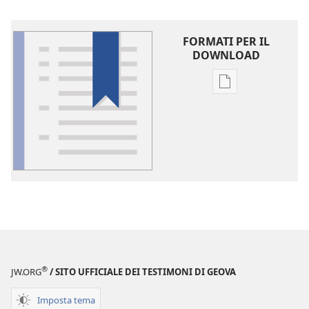
FORMATI PER IL
DOWNLOAD
Opzioni
per
il
download
delle
pubblicazioni
Glossario
®
JW.ORG
/ SITO UFFICIALE DEI TESTIMONI DI GEOVA
Imposta tema