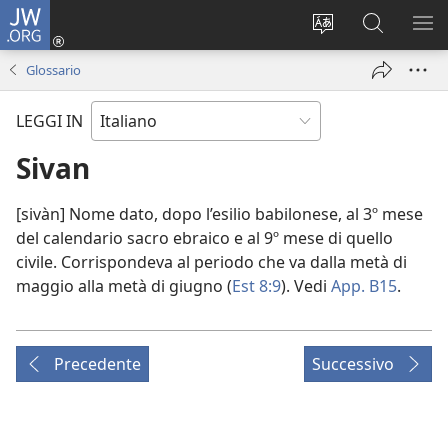
JW.ORG
Accedi
(apre
Modificare
Cerca
MO
una
la
in
ME
Glossario
nuova
lingua
JW.ORG
finestra)
del
LEGGI IN
sito
Sivan
[sivàn] Nome dato, dopo l’esilio babilonese, al 3º mese
del calendario sacro ebraico e al 9º mese di quello
civile. Corrispondeva al periodo che va dalla metà di
maggio alla metà di giugno (
Est 8:9
). Vedi
App. B15
.
Precedente
Successivo