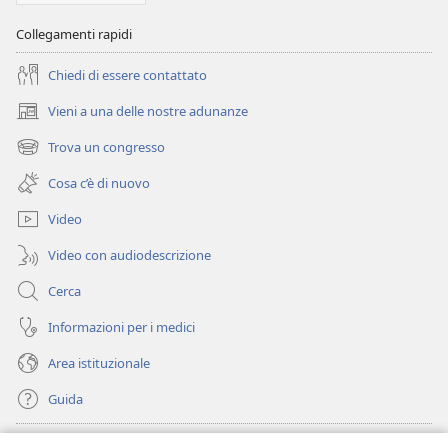
Collegamenti rapidi
Chiedi di essere contattato
Vieni a una delle nostre adunanze
(apre
una
Trova un congresso
(apre
nuova
una
finestra)
Cosa c’è di nuovo
nuova
finestra)
Video
Video con audiodescrizione
Cerca
Informazioni per i medici
Area istituzionale
Guida