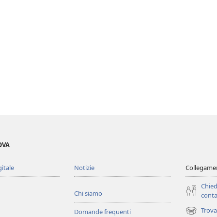
OVA
gitale
Notizie
Collegamen
Chied
Chi siamo
conta
Trova
Domande frequenti
(apre