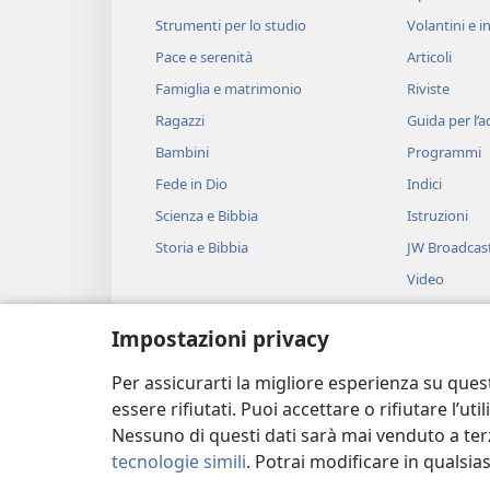
Strumenti per lo studio
Volantini e in
Pace e serenità
Articoli
Famiglia e matrimonio
Riviste
Ragazzi
Guida per l’
Bambini
Programmi
Fede in Dio
Indici
Scienza e Bibbia
Istruzioni
Storia e Bibbia
JW Broadcas
Video
Musica
Impostazioni privacy
Drammi bibli
Brani biblici 
Per assicurarti la migliore esperienza su ques
essere rifiutati. Puoi accettare o rifiutare l’u
Nessuno di questi dati sarà mai venduto a terz
tecnologie simili
. Potrai modificare in qualsi
Copyright
© 2026 Watch Tower Bible and