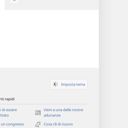
Imposta tema
ti rapidi
i di essere
Vieni a una delle nostre
(apre
ttato
adunanze
una
 un congresso
Cosa c’è di nuovo
nuova