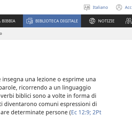
Italiano
Acc
Seleziona
(a
la
un
 BIBBIA
BIBLIOTECA DIGITALE
NOTIZIE
lingua
nu
fi
io
e insegna una lezione o esprime una
parole, ricorrendo a un linguaggio
verbi biblici sono a volte in forma di
tti diventarono comuni espressioni di
nare determinate persone (
Ec 12:9;
2Pt