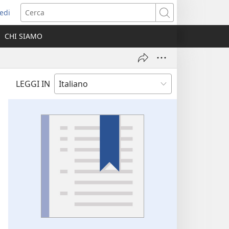
edi
pre
Cerca
a
CHI SIAMO
ova
nestra)
LEGGI IN