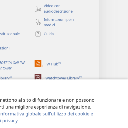
finestra)
Video con
o
audiodescrizione
Informazioni per i
medici
istituzionale
Guida
zioni
LIOTECA ONLINE
®
JW Hub
(apre
htower
una
®
®
nuova
ibrary
Watchtower Library
finestra)
ermettono al sito di funzionare e non possono
terti una migliore esperienza di navigazione.
Informativa globale sull’utilizzo dei cookie e
 privacy
.
LA PRIVACY
|
IMPOSTAZIONI PRIVACY