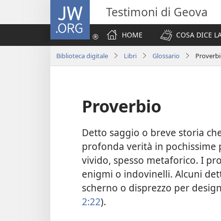
JW.ORG
Testimoni di Geova
HOME
COSA DICE LA
Biblioteca digitale
Libri
Glossario
Proverb
Proverbio
Detto saggio o breve storia ch
profonda verità in pochissime 
vivido, spesso metaforico. I pro
enigmi o indovinelli. Alcuni de
scherno o disprezzo per desig
2:22
).