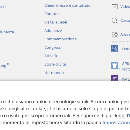
una
Chiedi di essere contattato
Vide
viti
nuova
Contatti
finestra)
Cerca
Visita la Betel
Adunanze
adunanza
Area 
Commemorazione
Congressi
Dona
(apre
Attività
una
nuova
BIB
Storie di vita
®
ting
finestra)
(apre
Watc
Nel mondo
una
JW L
nuova
finestra)
ci
recitati
to sito, usiamo cookie e tecnologie simili. Alcuni cookie p
tilizzo degli altri cookie, che usiamo al solo scopo di permet
i o usato per scopi commerciali. Per saperne di più, leggi l’
asi momento le impostazioni visitando la pagina
Impostazioni
 Tract Society of Pennsylvania.
CONDIZIONI D’USO
|
INFORMATIVA SUL