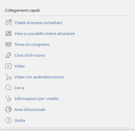
Collegamenti rapidi
Chiedi di essere contattato
Vieni a una delle nostre adunanze
(apre
una
Trova un congresso
(apre
nuova
una
finestra)
Cosa c’è di nuovo
nuova
finestra)
Video
Video con audiodescrizione
Cerca
Informazioni per i medici
Area istituzionale
Guida