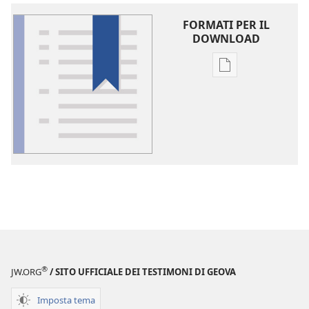
FORMATI PER IL
DOWNLOAD
Opzioni
per
il
download
delle
pubblicazioni
Glossario
®
JW.ORG
/ SITO UFFICIALE DEI TESTIMONI DI GEOVA
Imposta tema