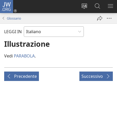
JW.ORG
Accedi
(apre
Modificare
Cerca
MO
una
la
in
ME
Glossario
nuova
lingua
JW.ORG
finestra)
del
LEGGI IN
sito
Illustrazione
Vedi
PARABOLA
.
Precedente
Successivo