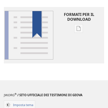
FORMATI PER IL
DOWNLOAD
Opzioni
per
il
download
delle
pubblicazioni
Glossario
®
JW.ORG
/ SITO UFFICIALE DEI TESTIMONI DI GEOVA
Imposta tema