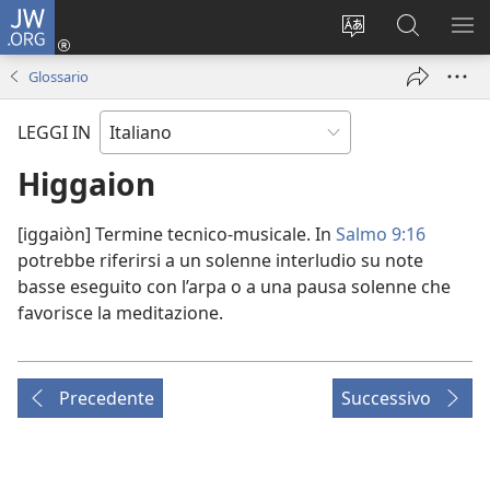
JW.ORG
Accedi
(apre
Modificare
Cerca
MO
una
la
in
ME
Glossario
nuova
lingua
JW.ORG
finestra)
del
LEGGI IN
sito
Higgaion
[iggaiòn] Termine tecnico-musicale. In
Salmo 9:16
potrebbe riferirsi a un solenne interludio su note
basse eseguito con l’arpa o a una pausa solenne che
favorisce la meditazione.
Precedente
Successivo