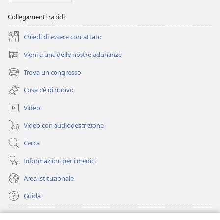
Collegamenti rapidi
Chiedi di essere contattato
Vieni a una delle nostre adunanze
(apre
una
Trova un congresso
(apre
nuova
una
finestra)
Cosa c’è di nuovo
nuova
finestra)
Video
Video con audiodescrizione
Cerca
Informazioni per i medici
Area istituzionale
Guida