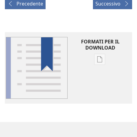
Precedente
Successivo
FORMATI PER IL
DOWNLOAD
Opzioni
per
il
download
delle
pubblicazioni
Glossario