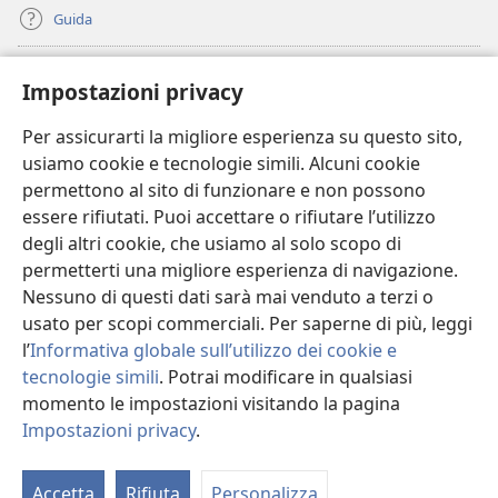
Guida
Donazioni
(apre
Impostazioni privacy
una
nuova
Per assicurarti la migliore esperienza su questo sito,
BIBLIOTECA ONLINE Watchtower
(apre
finestra)
usiamo cookie e tecnologie simili. Alcuni cookie
una
®
JW Hub
permettono al sito di funzionare e non possono
nuova
(apre
finestra)
essere rifiutati. Puoi accettare o rifiutare l’utilizzo
una
®
JW Library
nuova
degli altri cookie, che usiamo al solo scopo di
finestra)
permetterti una migliore esperienza di navigazione.
®
Watchtower Library
Nessuno di questi dati sarà mai venduto a terzi o
usato per scopi commerciali. Per saperne di più, leggi
l’
Informativa globale sull’utilizzo dei cookie e
tecnologie simili
. Potrai modificare in qualsiasi
Copyright
© 2026 Watch Tower Bible and Tract Society of Pennsylvania.
momento le impostazioni visitando la pagina
CONDIZIONI D’USO
|
INFORMATIVA SULLA PRIVACY
|
IMPOSTAZIONI
Impostazioni privacy
.
M
PRIVACY
l’
Accetta
Rifiuta
Personalizza