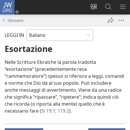
JW.ORG
Accedi
(apre
Modificare
Cerca
MO
una
la
in
ME
Glossario
nuova
lingua
JW.ORG
finestra)
del
LEGGI IN
sito
Esortazione
Nelle Scritture Ebraiche la parola tradotta
“esortazione” (precedentemente resa
“rammemoratore”) spesso si riferisce a leggi, comandi
e norme che Dio dà al suo popolo. Può includere
anche messaggi di avvertimento. Viene da una radice
che significa “ripassare”, “ripetere”; indica quindi ciò
che ricorda (o riporta alla mente) quello che è
necessario fare (
Sl 19:7;
119:2
).