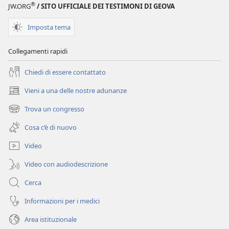
®
JW.ORG
/ SITO UFFICIALE DEI TESTIMONI DI GEOVA
Imposta tema
Collegamenti rapidi
Chiedi di essere contattato
Vieni a una delle nostre adunanze
(apre
una
Trova un congresso
(apre
nuova
una
finestra)
Cosa c’è di nuovo
nuova
finestra)
Video
Video con audiodescrizione
Cerca
Informazioni per i medici
Area istituzionale