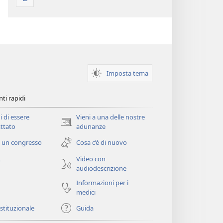
Imposta tema
ti rapidi
i di essere
Vieni a una delle nostre
(apre
ttato
adunanze
una
 un congresso
Cosa c’è di nuovo
nuova
finestra)
Video con
o
audiodescrizione
Informazioni per i
medici
istituzionale
Guida