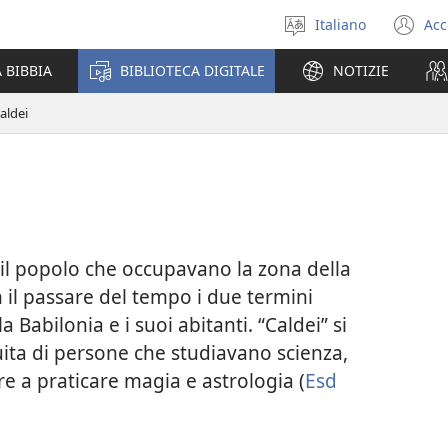
Italiano
Acc
Seleziona
(a
la
un
 BIBBIA
BIBLIOTECA DIGITALE
NOTIZIE
lingua
nu
fi
aldei
e il popolo che occupavano la zona della
on il passare del tempo i due termini
a Babilonia e i suoi abitanti. “Caldei” si
ruita di persone che studiavano scienza,
re a praticare magia e astrologia (
Esd