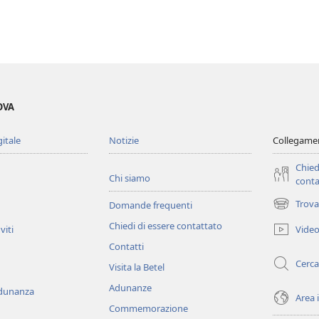
OVA
gitale
Notizie
Collegamen
Chied
Chi siamo
conta
Trova
Domande frequenti
(apre
una
Chiedi di essere contattato
Vide
viti
nuova
Contatti
finestra)
Cerca
Visita la Betel
Adunanze
adunanza
Area 
Commemorazione