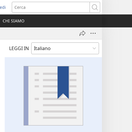
edi
pre
Cerca
a
CHI SIAMO
ova
nestra)
LEGGI IN