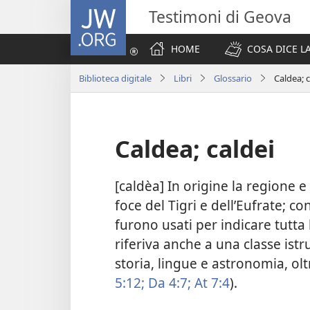
JW.ORG
Testimoni di Geova
HOME
COSA DICE LA
Biblioteca digitale
Libri
Glossario
Caldea; c
Caldea; caldei
[caldèa] In origine la regione 
foce del Tigri e dell’Eufrate; c
furono usati per indicare tutta l
riferiva anche a una classe ist
storia, lingue e astronomia, olt
5:12;
Da 4:7;
At 7:4
).