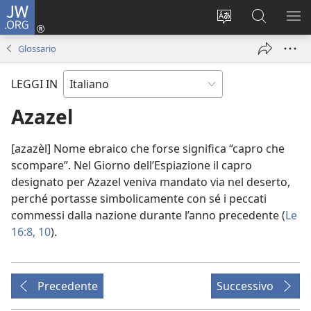
JW.ORG
Accedi
(apre
Modificare
Cerca
MO
una
la
in
ME
Glossario
nuova
lingua
JW.ORG
finestra)
del
LEGGI IN
sito
Azazel
[azazèl] Nome ebraico che forse significa “capro che
scompare”. Nel Giorno dell’Espiazione il capro
designato per Azazel veniva mandato via nel deserto,
perché portasse simbolicamente con sé i peccati
commessi dalla nazione durante l’anno precedente (
Le
16:8,
10
).
Precedente
Successivo