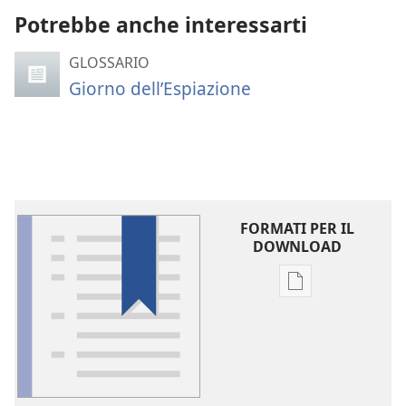
Potrebbe anche interessarti
GLOSSARIO
Giorno dell’Espiazione
FORMATI PER IL
DOWNLOAD
Opzioni
per
il
download
delle
pubblicazioni