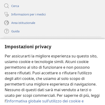
Cerca
Informazioni per i medici
Area istituzionale
Guida
Donazioni
(apre
Impostazioni privacy
una
nuova
Per assicurarti la migliore esperienza su questo sito,
BIBLIOTECA ONLINE Watchtower
(apre
finestra)
usiamo cookie e tecnologie simili. Alcuni cookie
una
®
JW Hub
permettono al sito di funzionare e non possono
nuova
(apre
finestra)
essere rifiutati. Puoi accettare o rifiutare l’utilizzo
una
®
JW Library
nuova
degli altri cookie, che usiamo al solo scopo di
finestra)
permetterti una migliore esperienza di navigazione.
®
Watchtower Library
Nessuno di questi dati sarà mai venduto a terzi o
usato per scopi commerciali. Per saperne di più, leggi
l’
Informativa globale sull’utilizzo dei cookie e