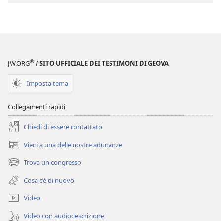
Glossario
®
JW.ORG
/ SITO UFFICIALE DEI TESTIMONI DI GEOVA
Imposta tema
Collegamenti rapidi
Chiedi di essere contattato
Vieni a una delle nostre adunanze
(apre
una
Trova un congresso
(apre
nuova
una
finestra)
Cosa c’è di nuovo
nuova
finestra)
Video
Video con audiodescrizione